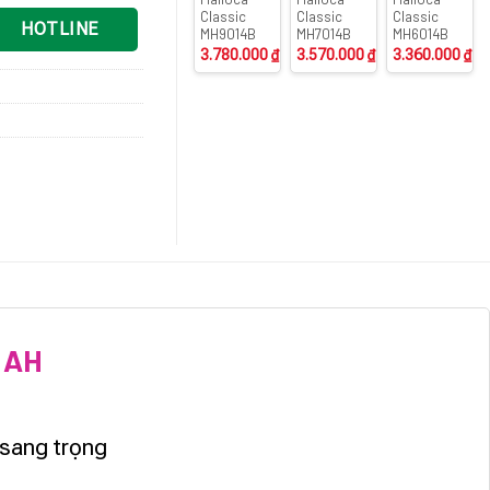
Classic
Classic
Classic
HOTLINE
MH9014B
MH7014B
MH6014B
3.780.000
₫
3.570.000
₫
3.360.000
₫
 AH
 sang trọng