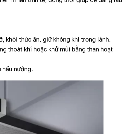
điểm nhấn tinh tế, đồng thời giúp dễ dàng lau
, khói thức ăn, giữ không khí trong lành.
ống thoát khí hoặc khử mùi bằng than hoạt
u nấu nướng.