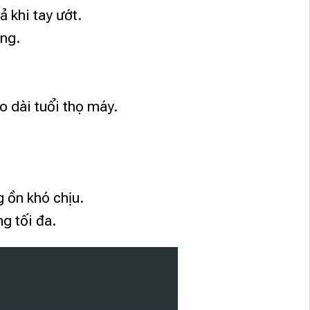
ả khi tay ướt.
ớng.
o dài tuổi thọ máy.
 ồn khó chịu.
ng tối đa.