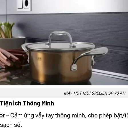
MÁY HÚT MÙI SPELIER SP 70 AH
 Tiện Ích Thông Minh
or
– Cảm ứng vẫy tay thông minh, cho phép bật/
 sạch sẽ.