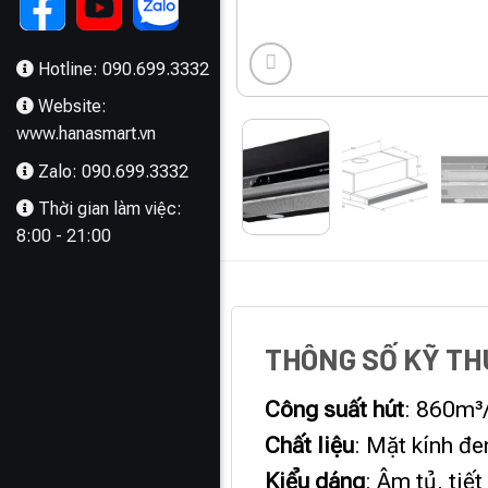
Hotline: 090.699.3332
Website:
www.hanasmart.vn
Zalo: 090.699.3332
Thời gian làm việc:
8:00 - 21:00
MÔ TẢ
THÔNG SỐ KỸ T
Công suất hút
: 860m³
Chất liệu
: Mặt kính đe
Kiểu dáng
: Âm tủ, tiế