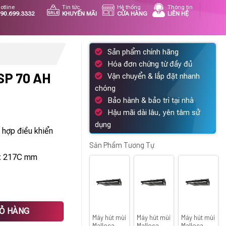
otline
Tin tức
Hệ thống
Thông tin
90.699.3332
KHUYẾN MÃI
CỬA HÀNG
LIÊN HỆ
Sản phẩm chính hãng
Hóa đơn chứng từ đầy đủ
SP 70 AH
Vận chuyển & lắp đặt nhanh
chóng
á
Bảo hành & bảo trì tại nhà
ện
Hậu mãi dài lâu, yên tâm sử
dụng
h hợp điều khiển
510.000 ₫.
Sản Phẩm Tương Tự
 x 217C mm
IỎ HÀNG
Máy hút mùi
Máy hút mùi
Máy hút mùi
Malloca
Malloca
Malloca