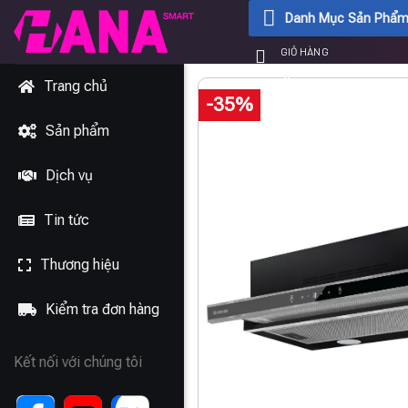
Chuyển
Danh Mục Sản Phẩ
đến
GIỎ HÀNG
nội
0
₫
dung
Trang chủ
-35%
Sản phẩm
Dịch vụ
Tin tức
Thương hiệu
Kiểm tra đơn hàng
Kết nối với chúng tôi