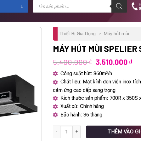
Tìm
H
kiếm
m
0
sản
phẩm
Thiết Bị Gia Dụng
>
Máy hút mùi
MÁY HÚT MÙI SPELIER 
Giá
Gi
5.400.000
3.510.000
₫
₫
gốc
hi
Công suất hút: 860m³/h
là:
tại
Chất liệu: Mặt kính đen viền inox tíc
5.400.000 ₫.
là:
cảm ứng cao cấp sang trọng
3.
Kích thước sản phẩm: 700R x 350S
Xuất xứ: Chính hãng
Bảo hành: 36 tháng
MÁY HÚT MÙI SPELIER SP 70 AH số lượng
THÊM VÀO G