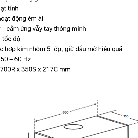
ạt tính
 hoạt động êm ái
r
– cảm ứng vẫy tay thông minh
 tốc độ
ọc hợp kim nhôm 5 lớp, giữ dầu mỡ hiệu quả
/ 50 – 60 Hz
 700R x 350S x 217C mm