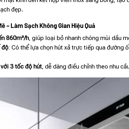
i mặt kính đen kết hợp viền inox sáng bóng, tạo 
sạch đẹp.
Mẽ – Làm Sạch Không Gian Hiệu Quả
đến 860m³/h
, giúp loại bỏ nhanh chóng mùi dầu mỡ
ế độ
: Có thể lựa chọn hút xả trực tiếp qua đường 
 với 3 tốc độ hút
, dễ dàng điều chỉnh theo nhu cầ