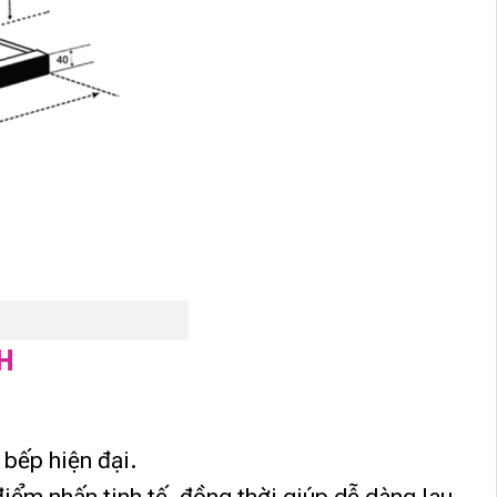
H
 bếp hiện đại.