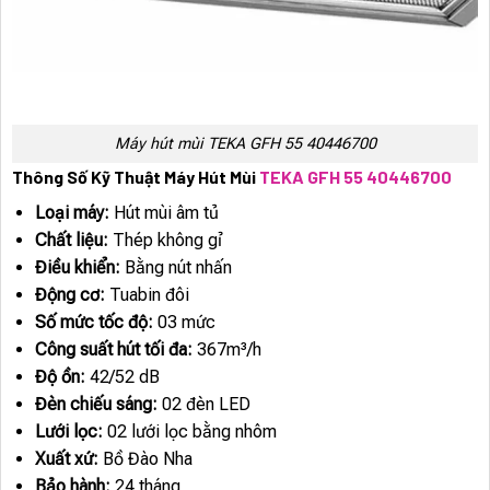
Máy hút mùi TEKA GFH 55 40446700
Thông Số Kỹ Thuật Máy Hút Mùi
TEKA GFH 55 40446700
Loại máy:
Hút mùi âm tủ
Chất liệu:
Thép không gỉ
Điều khiển:
Bằng nút nhấn
Động cơ:
Tuabin đôi
Số mức tốc độ:
03 mức
Công suất hút tối đa:
367m³/h
Độ ồn:
42/52 dB
Đèn chiếu sáng:
02 đèn LED
Lưới lọc:
02 lưới lọc bằng nhôm
Xuất xứ:
Bồ Đào Nha
Bảo hành:
24 tháng