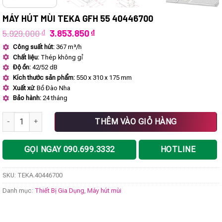
MÁY HÚT MÙI TEKA GFH 55 40446700
Giá
Giá
5.929.000
₫
3.853.850
₫
gốc
hiện
Công suất hút:
367 m³/h
là:
tại
Chất liệu:
Thép không gỉ
5.929.000 ₫.
là:
3.853.850 ₫.
Độ ồn:
42/52 dB
Kích thước sản phẩm:
550 x 310 x 175 mm
Xuất xứ:
Bồ Đào Nha
Bảo hành:
24 tháng
Máy hút mùi TEKA GFH 55 40446700 số lượng
THÊM VÀO GIỎ HÀNG
GỌI NGAY 090.699.3332
HOTLINE
SKU:
TEKA.40446700
Danh mục:
Thiết Bị Gia Dụng
,
Máy hút mùi