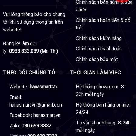
Chính sách bảo hành & sửa
chữa
Vui lòng thông báo cho chúng
Chính sách hoàn tiền & đổi
tôi khi sử dụng thông tin trên
trả
website!
Chính sách kiểm hàng
Đăng ký làm đại
Chính sách thanh toán
lý:
0933.833.039 (Mr. Thi)
Chính sách bảo mật
THEO DÕI CHÚNG TÔI
THỜI GIAN LÀM VIỆC
Website:
hanasmart.vn
Hệ thống showroom: 8-
22h mỗi ngày
Email:
hanasmart.vn@gmail.com
Hệ thống bán hàng online:
24/24
Facebook:
hanasmart.vn
Tư vấn khách hàng: 8-24h
Zalo:
090.699.3332
mỗi ngày