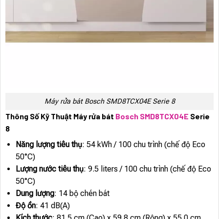
Máy rửa bát Bosch SMD8TCX04E Serie 8
Thông Số Kỹ Thuật Máy rửa bát
Bosch SMD8TCX04E
Serie
8
Năng lượng tiêu thụ
: 54 kWh / 100 chu trình (chế độ Eco
50°C)
Lượng nước tiêu thụ
: 9.5 liters / 100 chu trình (chế độ Eco
50°C)
Dung lượng
: 14 bộ chén bát
Độ ồn
: 41 dB(A)
Kích thước
: 81.5 cm (Cao) x 59.8 cm (Rộng) x 55.0 cm