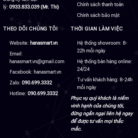
Chính sách thanh toán
lý:
0933.833.039 (Mr. Thi)
Chính sách bảo mật
THEO DÕI CHÚNG TÔI
THỜI GIAN LÀM VIỆC
Website:
hanasmart.vn
Hệ thống showroom: 8-
22h mỗi ngày
Email:
hanasmart.vn@gmail.com
Hệ thống bán hàng online:
24/24
Facebook:
hanasmart.vn
Tư vấn khách hàng: 8-24h
Zalo:
090.699.3332
mỗi ngày
Hotline:
090.699.3332
Phục vụ quý khách là niềm
vinh hạnh của chúng tôi,
đừng ngần ngại liên hệ ngay
để được tư vấn mọi thắc
mắc.