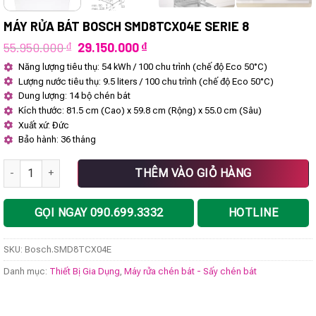
MÁY RỬA BÁT BOSCH SMD8TCX04E SERIE 8
Giá
Giá
55.950.000
₫
29.150.000
₫
gốc
hiện
Năng lượng tiêu thụ: 54 kWh / 100 chu trình (chế độ Eco 50°C)
là:
tại
Lượng nước tiêu thụ: 9.5 liters / 100 chu trình (chế độ Eco 50°C)
55.950.000 ₫.
là:
29.150.000 ₫.
Dung lượng: 14 bộ chén bát
Kích thước: 81.5 cm (Cao) x 59.8 cm (Rộng) x 55.0 cm (Sâu)
Xuất xứ: Đức
Bảo hành: 36 tháng
Máy rửa bát Bosch SMD8TCX04E Serie 8 số lượng
THÊM VÀO GIỎ HÀNG
GỌI NGAY 090.699.3332
HOTLINE
SKU:
Bosch.SMD8TCX04E
Danh mục:
Thiết Bị Gia Dụng
,
Máy rửa chén bát - Sấy chén bát