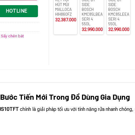
HÚT MÙI
SIDE
SIDE
MALLOCA
BOSCH
BOSCH
HOTLINE
HIH860FZ
KMC85LBEA
KMC85LEEA
SERI 4
SERI 4
32.387.000
₫
550L
550L
32.990.000
₫
32.990.000
₫
- Sấy chén bát
 Bước Tiến Mới Trong Đồ Dùng Gia Dụng
BS10TFT
chính là giải pháp tối ưu với tính năng rửa nhanh chóng,