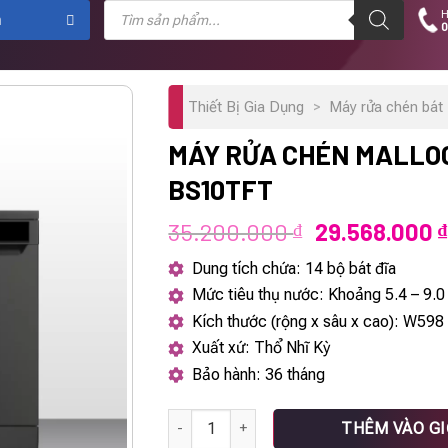
Tìm
H
kiếm
m
0
sản
phẩm
Thiết Bị Gia Dụng
>
Máy rửa chén bát 
MÁY RỬA CHÉN MALLO
BS10TFT
Giá
35.200.000
29.568.000
₫
₫
gốc
Dung tích chứa: 14 bộ bát đĩa
là:
Mức tiêu thụ nước: Khoảng 5.4 – 9.0 l
35.200.000 ₫
Kích thước (rộng x sâu x cao): W5
Xuất xứ: Thổ Nhĩ Kỳ
Bảo hành: 36 tháng
Máy rửa chén Malloca MDW14-BS10TFT số
THÊM VÀO G