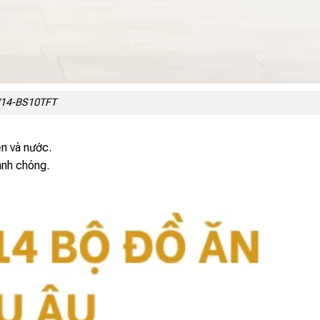
W14-BS10TFT
ện và nước.
anh chóng.