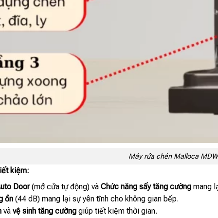
Máy rửa chén Malloca MD
iết kiệm:
uto Door
(mở cửa tự động) và
Chức năng sấy tăng cường
mang lại
g ồn
(44 dB) mang lại sự yên tĩnh cho không gian bếp.
h
và
vệ sinh tăng cường
giúp tiết kiệm thời gian.