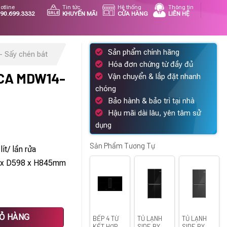
otline
Tin tức
Hệ thống
Thông tin
90.699.3332
KHUYẾN MÃI
CỬA HÀNG
LIÊN HỆ
Sản phẩm chính hãng
- Sấy chén bát
Hóa đơn chứng từ đầy đủ
CA MDW14-
Vận chuyển & lắp đặt nhanh
chóng
Bảo hành & bảo trì tại nhà
Hậu mãi dài lâu, yên tâm sử
Giá
dụng
hiện
tại
Sản Phẩm Tương Tự
ít/ lần rửa
.
là:
98 x D598 x H845mm
29.568.000 ₫.
 lượng
IỎ HÀNG
BẾP 4 TỪ
TỦ LẠNH
TỦ LẠNH
KẾT HỢP
SIDE BY
SIDE BY