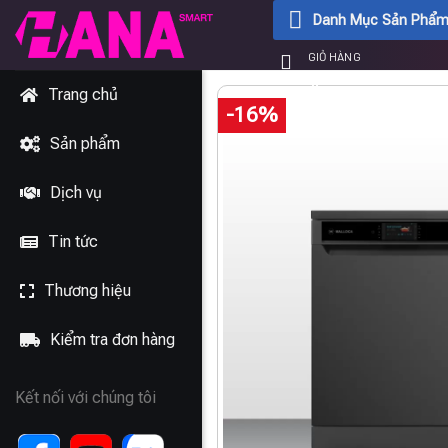
Chuyển
Danh Mục Sản Phẩ
đến
GIỎ HÀNG
nội
0
₫
dung
Trang chủ
-16%
Sản phẩm
Dịch vụ
Tin tức
Thương hiệu
Kiểm tra đơn hàng
Kết nối với chúng tôi