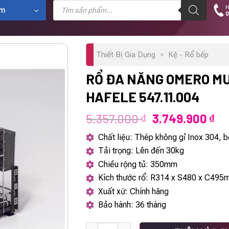
Tìm
H
kiếm
ẩm
0
sản
phẩm
Thiết Bị Gia Dụng
>
Kệ - Rổ bếp
RỔ ĐA NĂNG OMERO M
HAFELE 547.11.004
Giá
Gi
5.357.000
3.749.900
₫
₫
gốc
hi
Chất liệu: Thép không gỉ Inox 304, b
là:
tại
Tải trọng: Lên đến 30kg
5.357.000 ₫.
là:
Chiều rộng tủ: 350mm
3.
Kích thước rổ: R314 x S480 x C49
Xuất xứ: Chính hãng
Bảo hành: 36 tháng
Rổ đa năng Omero Multi Hafele 547.11.004