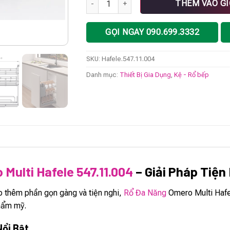
THÊM VÀO G
GỌI NGAY 090.699.3332
SKU:
Hafele.547.11.004
Danh mục:
Thiết Bị Gia Dụng
,
Kệ - Rổ bếp
Multi Hafele 547.11.004
– Giải Pháp Tiện
 thêm phần gọn gàng và tiện nghi,
Rổ Đa Năng
Omero Multi Hafe
thẩm mỹ.
Nổi Bật