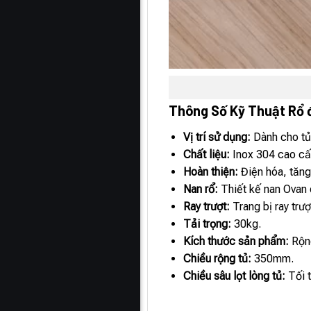
Thông Số Kỹ Thuật Rổ
Vị trí sử dụng:
Dành cho tủ 
Chất liệu:
Inox 304 cao cấp
Hoàn thiện:
Điện hóa, tăn
Nan rổ:
Thiết kế nan Ovan 
Ray trượt:
Trang bị ray trư
Tải trọng:
30kg.
Kích thước sản phẩm:
Rộn
Chiều rộng tủ:
350mm.
Chiều sâu lọt lòng tủ:
Tối 