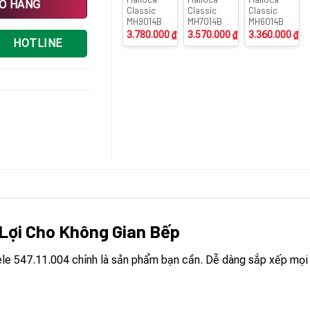
IỎ HÀNG
Classic
Classic
Classic
MH9014B
MH7014B
MH6014B
3.780.000
₫
3.570.000
₫
3.360.000
₫
HOTLINE
 Lợi Cho Không Gian Bếp
le 547.11.004 chính là sản phẩm bạn cần. Dễ dàng sắp xếp mọi v