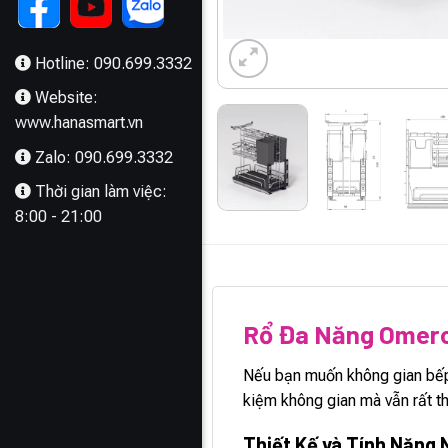
Hotline: 090.699.3332
Website:
www.hanasmart.vn
Zalo: 090.699.3332
Thời gian làm việc:
8:00 - 21:00
MÔ TẢ
Rổ Đa Năng Omero 
Nếu bạn muốn không gian bếp
kiệm không gian mà vẫn rất 
Thiết Kế và Tính Năng 