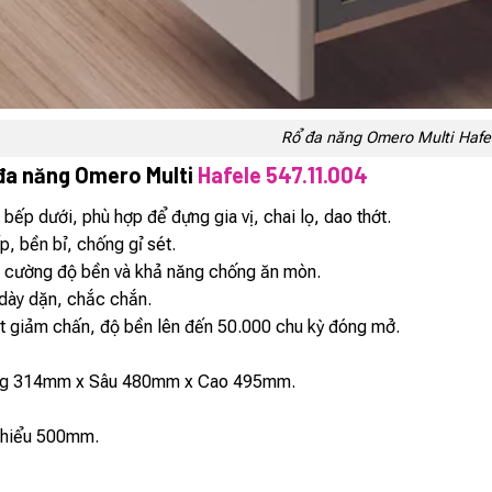
Rổ đa năng Omero Multi Hafe
 đa năng Omero Multi
Hafele 547.11.004
bếp dưới, phù hợp để đựng gia vị, chai lọ, dao thớt.
, bền bỉ, chống gỉ sét.
g cường độ bền và khả năng chống ăn mòn.
dày dặn, chắc chắn.
ợt giảm chấn, độ bền lên đến 50.000 chu kỳ đóng mở.
g 314mm x Sâu 480mm x Cao 495mm.
thiểu 500mm.