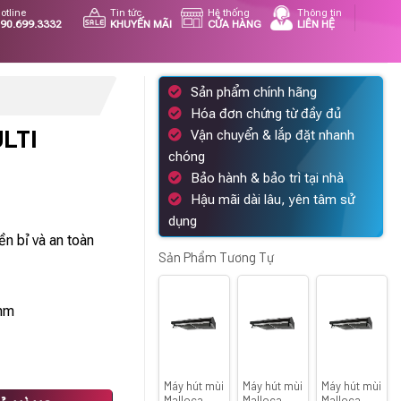
otline
Tin tức
Hệ thống
Thông tin
90.699.3332
KHUYẾN MÃI
CỬA HÀNG
LIÊN HỆ
Sản phẩm chính hãng
Hóa đơn chứng từ đầy đủ
ULTI
Vận chuyển & lắp đặt nhanh
chóng
Bảo hành & bảo trì tại nhà
Hậu mãi dài lâu, yên tâm sử
á
dụng
ện
ền bỉ và an toàn
Sản Phẩm Tương Tự
749.900 ₫.
5mm
Máy hút mùi
Máy hút mùi
Máy hút mùi
 số lượng
Malloca
Malloca
Malloca