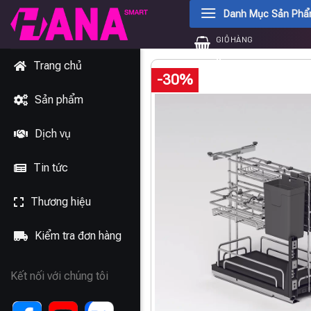
Chuyển
Danh Mục Sản Ph
đến
GIỎ HÀNG
nội
0
₫
dung
Trang chủ
-30%
Sản phẩm
Dịch vụ
Tin tức
Thương hiệu
Kiểm tra đơn hàng
Kết nối với chúng tôi