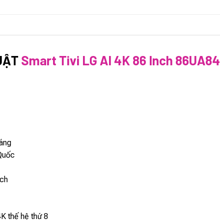
UẬT
Smart Tivi LG AI 4K 86 Inch 86UA
áng
Quốc
nch
4K thế hệ thứ 8