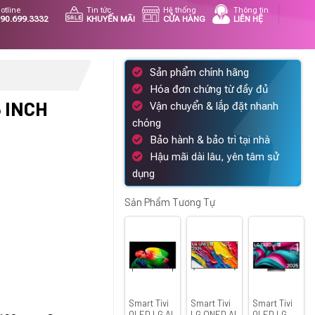
otline
Tin tức
Hệ thống
Thông tin
90.699.3332
KHUYẾN MÃI
CỬA HÀNG
LIÊN HỆ
Sản phẩm chính hãng
Hóa đơn chứng từ đầy đủ
6 INCH
Vận chuyển & lắp đặt nhanh
chóng
Bảo hành & bảo trì tại nhà
Hậu mãi dài lâu, yên tâm sử
Giá
dụng
hiện
tại
Sản Phẩm Tương Tự
.
là:
25.090.000 ₫.
Smart Tivi
Smart Tivi
Smart Tivi
OLED LG AI
LG QNED AI
OLED LG