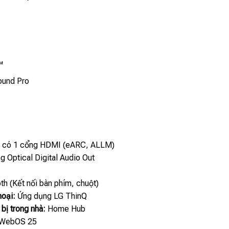
™
ound Pro
 có 1 cổng HDMI (eARC, ALLM)
g Optical Digital Audio Out
th (Kết nối bàn phím, chuột)
hoại:
Ứng dụng LG ThinQ
 bị trong nhà:
Home Hub
WebOS 25