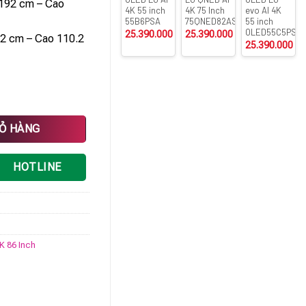
192 cm – Cao
4K 55 inch
4K 75 Inch
evo AI 4K
55B6PSA
75QNED82ASA
55 inch
OLED55C5PSA
25.390.000
₫
25.390.000
₫
2 cm – Cao 110.2
25.390.000
₫
số lượng
IỎ HÀNG
HOTLINE
4K 86 Inch