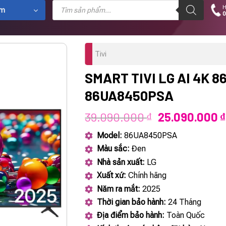
Tìm
H
kiếm
ẩm
0
sản
phẩm
Tivi
SMART TIVI LG AI 4K 8
86UA8450PSA
Giá
39.090.000
25.090.000
₫
₫
gốc
Model:
86UA8450PSA
là:
Màu sắc:
Đen
39.090.000 ₫
Nhà sản xuất:
LG
Xuất xứ:
Chính hãng
Năm ra mắt:
2025
Thời gian bảo hành:
24 Tháng
Địa điểm bảo hành:
Toàn Quốc