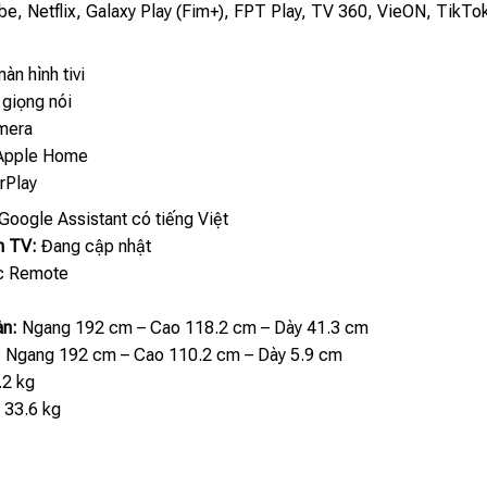
e, Netflix, Galaxy Play (Fim+), FPT Play, TV 360, VieON, TikTo
àn hình tivi
giọng nói
mera
 Apple Home
rPlay
Google Assistant có tiếng Việt
ên TV:
Đang cập nhật
c Remote
àn:
Ngang 192 cm – Cao 118.2 cm – Dày 41.3 cm
:
Ngang 192 cm – Cao 110.2 cm – Dày 5.9 cm
.2 kg
:
33.6 kg