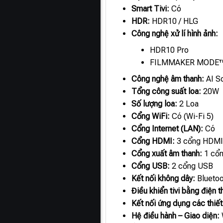
Smart Tivi:
Có
HDR:
HDR10 / HLG
Công nghệ xử lí hình ảnh:
HDR10 Pro
FILMMAKER MODE
Công nghệ âm thanh:
AI S
Tổng công suất loa:
20W
Số lượng loa:
2 Loa
Cổng WiFi:
Có (Wi-Fi 5)
Cổng Internet (LAN):
Có
Cổng HDMI:
3 cổng HDMI
Cổng xuất âm thanh:
1 cổn
Cổng USB:
2 cổng USB
Kết nối không dây:
Bluetoo
Điều khiển tivi bằng điện t
Kết nối ứng dụng các thiết
Hệ điều hành – Giao diện: