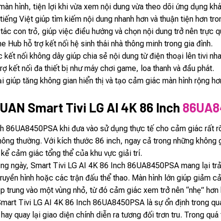
 màn hình, tiện lợi khi vừa xem nội dung vừa theo dõi ứng dụng kh
tiếng Việt giúp tìm kiếm nội dung nhanh hơn và thuận tiện hơn tro
ác con trỏ, giúp việc điều hướng và chọn nội dung trở nên trực q
Hub hỗ trợ kết nối hệ sinh thái nhà thông minh trong gia đình.
 kết nối không dây giúp chia sẻ nội dung từ điện thoại lên tivi n
ợ kết nối đa thiết bị như máy chơi game, loa thanh và đầu phát.
i giúp tăng không gian hiển thị và tạo cảm giác màn hình rộng hơ
AN Smart Tivi LG AI 4K 86 Inch
86UA8
ch 86UA8450PSA khi đưa vào sử dụng thực tế cho cảm giác rất rõ đ
 thông thường. Với kích thước 86 inch, ngay cả trong những không
kể cảm giác tổng thể của khu vực giải trí.
ằng ngày, Smart Tivi LG AI 4K 86 Inch 86UA8450PSA mang lại trải
truyền hình hoặc các trận đấu thể thao. Màn hình lớn giúp giảm c
ập trung vào một vùng nhỏ, từ đó cảm giác xem trở nên “nhẹ” hơn 
mart Tivi LG AI 4K 86 Inch 86UA8450PSA là sự ổn định trong quá
ay quay lại giao diện chính diễn ra tương đối trơn tru. Trong quá t