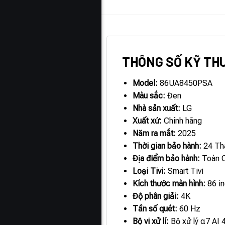
MÔ TẢ
THÔNG SỐ KỸ TH
Model:
86UA8450PSA
Màu sắc:
Đen
Nhà sản xuất:
LG
Xuất xứ:
Chính hãng
Năm ra mắt:
2025
Thời gian bảo hành:
24 Th
Địa điểm bảo hành:
Toàn 
Loại Tivi:
Smart Tivi
Kích thước màn hình:
86 i
Độ phân giải:
4K
Tần số quét:
60 Hz
Bộ vi xử lí:
Bộ xử lý α7 AI 