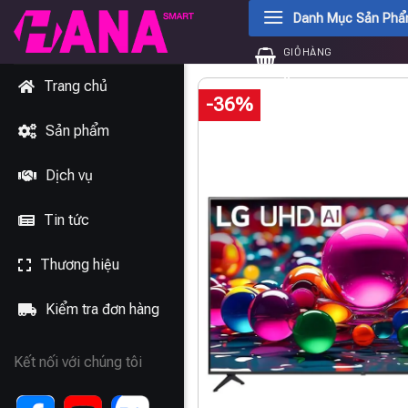
Chuyển
Danh Mục Sản Ph
đến
GIỎ HÀNG
nội
0
₫
dung
Trang chủ
-36%
Sản phẩm
Dịch vụ
Tin tức
Thương hiệu
Kiểm tra đơn hàng
Kết nối với chúng tôi