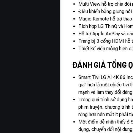
Multi View hỗ trợ chia đôi
Điều khiển bằng giọng nói 
Magic Remote hỗ trợ thao t
Tích hợp LG ThinQ và Home 
Hỗ trợ Apple AirPlay và các
Trang bị 3 cổng HDMI hỗ tr
Thiết kế viền mỏng hiện đạ
ĐÁNH GIÁ TỔNG QU
Smart Tivi LG AI 4K 86 In
gia” hơn là một chiếc tivi
mạnh và làm thay đổi đáng 
Trong quá trình sử dụng h
phim truyện, chương trình 
rộng hơn nên mắt ít phải t
Một điểm dễ nhận thấy ở S
dụng, chuyển đổi nội dung h