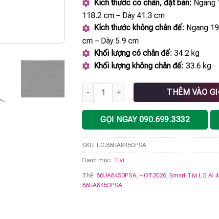
Kích thước có chân, đặt bàn:
Ngang 
118.2 cm – Dày 41.3 cm
Kích thước không chân đế:
Ngang 19
cm – Dày 5.9 cm
Khối lượng có chân đế:
34.2 kg
Khối lượng không chân đế:
33.6 kg
Smart Tivi LG AI 4K 86 Inch 86UA8450PSA 
THÊM VÀO G
GỌI NGAY 090.699.3332
SKU:
LG.86UA8450PSA
Danh mục:
Tivi
Thẻ:
86UA8450PSA
,
HOT2026
,
Smart Tivi LG AI 
86UA8450PSA