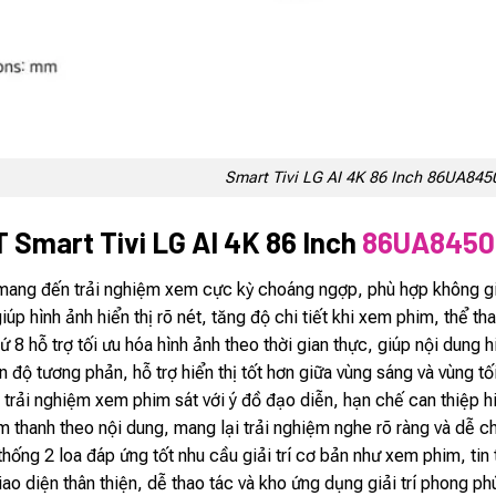
Smart Tivi LG AI 4K 86 Inch 86UA84
 Smart Tivi LG AI 4K 86 Inch
86UA845
 mang đến trải nghiệm xem cực kỳ choáng ngợp, phù hợp không gi
úp hình ảnh hiển thị rõ nét, tăng độ chi tiết khi xem phim, thể th
ứ 8 hỗ trợ tối ưu hóa hình ảnh theo thời gian thực, giúp nội dung h
 độ tương phản, hỗ trợ hiển thị tốt hơn giữa vùng sáng và vùng tối
 nghiệm xem phim sát với ý đồ đạo diễn, hạn chế can thiệp hi
m thanh theo nội dung, mang lại trải nghiệm nghe rõ ràng và dễ ch
hống 2 loa đáp ứng tốt nhu cầu giải trí cơ bản như xem phim, tin
 diện thân thiện, dễ thao tác và kho ứng dụng giải trí phong ph