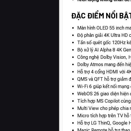
ĐẶC ĐIỂM NỔI BẬT
Màn hình OLED 55 inch man
Độ phân giải 4K Ultra HD ch
Tần số quét gốc 120Hz kế
Bộ xử lý AI Alpha 8 4K Gen
Công nghệ Dolby Vision, H
Dolby Atmos mang đến hiệu 
Hỗ trợ 4 cổng HDMI với 4
QMS và QFT hỗ trợ giảm độ
Wi-Fi 6 giúp kết nối mạng ổ
WebOS 26 giao diện hiện đạ
Tích hợp MS Copilot cùng 
Multi View cho phép chia n
Micro tích hợp trên TV hỗ 
Hỗ trợ LG ThinQ, Google Ho
Magic Remote hỗ trợ thao t