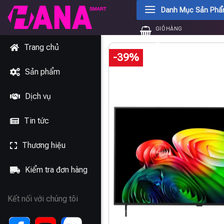
Chuyển
Danh Mục Sản Ph
đến
GIỎ HÀNG
nội
0
₫
dung
Trang chủ
-39%
Sản phẩm
Dịch vụ
Tin tức
Thương hiệu
Kiểm tra đơn hàng
Kết nối với chúng tôi