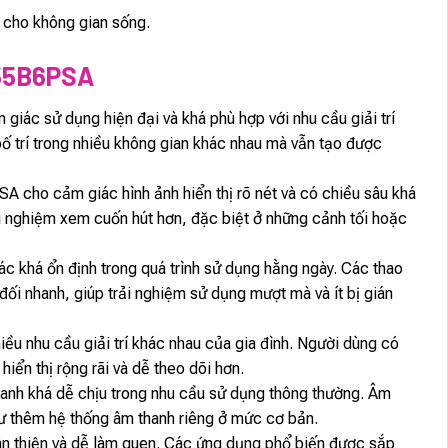
 cho không gian sống.
55B6PSA
giác sử dụng hiện đại và khá phù hợp với nhu cầu giải trí
bố trí trong nhiều không gian khác nhau mà vẫn tạo được
SA cho cảm giác hình ảnh hiển thị rõ nét và có chiều sâu khá
ải nghiệm xem cuốn hút hơn, đặc biệt ở những cảnh tối hoặc
c khá ổn định trong quá trình sử dụng hằng ngày. Các thao
đối nhanh, giúp trải nghiệm sử dụng mượt mà và ít bị gián
ều nhu cầu giải trí khác nhau của gia đình. Người dùng có
iển thị rộng rãi và dễ theo dõi hơn.
anh khá dễ chịu trong nhu cầu sử dụng thông thường. Âm
tư thêm hệ thống âm thanh riêng ở mức cơ bản.
n thiện và dễ làm quen. Các ứng dụng phổ biến được sắp