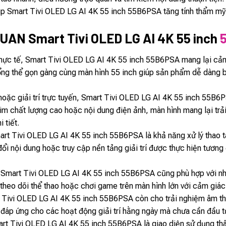
úp Smart Tivi OLED LG AI 4K 55 inch 55B6PSA tăng tính thẩm mỹ
AN Smart Tivi OLED LG AI 4K 55 inch
thực tế, Smart Tivi OLED LG AI 4K 55 inch 55B6PSA mang lại cảm 
 tổng thể gọn gàng cùng màn hình 55 inch giúp sản phẩm dễ dàng 
oặc giải trí trực tuyến, Smart Tivi OLED LG AI 4K 55 inch 55B6P
him chất lượng cao hoặc nội dung điện ảnh, màn hình mang lại tr
 tiết.
rt Tivi OLED LG AI 4K 55 inch 55B6PSA là khả năng xử lý thao tá
i nội dung hoặc truy cập nền tảng giải trí được thực hiện tương 
, Smart Tivi OLED LG AI 4K 55 inch 55B6PSA cũng phù hợp với nhi
heo dõi thể thao hoặc chơi game trên màn hình lớn với cảm giác h
t Tivi OLED LG AI 4K 55 inch 55B6PSA còn cho trải nghiệm âm th
đủ đáp ứng cho các hoạt động giải trí hằng ngày mà chưa cần đầu 
t Tivi OLED LG AI 4K 55 inch 55B6PSA là giao diện sử dụng thâ