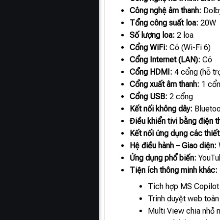
Công nghệ âm thanh:
Dolb
Tổng công suất loa:
20W
Số lượng loa:
2 loa
Cổng WiFi:
Có (Wi-Fi 6)
Cổng Internet (LAN):
Có
Cổng HDMI:
4 cổng (hỗ t
Cổng xuất âm thanh:
1 cổn
Cổng USB:
2 cổng
Kết nối không dây:
Bluetoo
Điều khiển tivi bằng điện t
Kết nối ứng dụng các thiết
Hệ điều hành – Giao diện:
Ứng dụng phổ biến:
YouTub
Tiện ích thông minh khác:
Tích hợp MS Copilot
Trình duyệt web toàn
Multi View chia nhỏ m