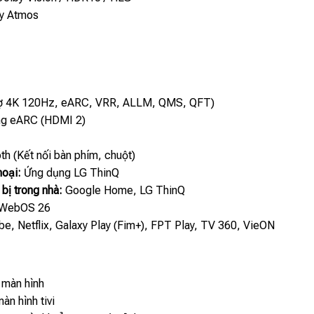
y Atmos
rợ 4K 120Hz, eARC, VRR, ALLM, QMS, QFT)
g eARC (HDMI 2)
th (Kết nối bàn phím, chuột)
hoại:
Ứng dụng LG ThinQ
 bị trong nhà:
Google Home, LG ThinQ
WebOS 26
e, Netflix, Galaxy Play (Fim+), FPT Play, TV 360, VieON
 màn hình
àn hình tivi