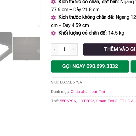
Kích thước có chân, đặt bàn:
Ngang 
77.6 cm – Dày 21.8 cm
Kích thước không chân đế:
Ngang 12
cm – Dày 4.59 cm
Khối lượng có chân đế:
14,5 kg
Smart Tivi OLED LG AI 4K 55 inch 55B6PSA
THÊM VÀO G
GỌI NGAY 090.699.3332
SKU:
LG.55B6PSA
Danh mục:
Chưa phân loại
,
Tivi
Thẻ:
55B6PSA
,
HOT2026
,
Smart Tivi OLED LG AI