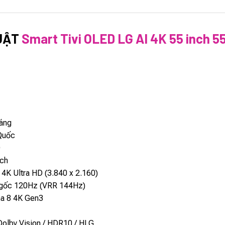
UẬT
Smart Tivi OLED LG AI 4K 55 inch 
áng
Quốc
D
nch
 4K Ultra HD (3.840 x 2.160)
 gốc 120Hz (VRR 144Hz)
ha 8 4K Gen3
olby Vision / HDR10 / HLG