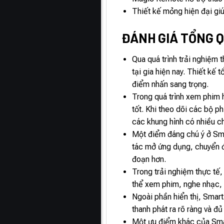
Thiết kế mỏng hiện đại gi
ĐÁNH GIÁ TỔNG QU
Qua quá trình trải nghiệm 
tại gia hiện nay. Thiết kế
điểm nhấn sang trọng.
Trong quá trình xem phim h
tốt. Khi theo dõi các bộ p
các khung hình có nhiều chi
Một điểm đáng chú ý ở Sma
tác mở ứng dụng, chuyển đổ
đoạn hơn.
Trong trải nghiệm thực tế
thể xem phim, nghe nhạc, t
Ngoài phần hiển thị, Smar
thanh phát ra rõ ràng và 
Một ưu điểm khác của Smar