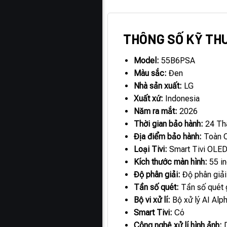
MÔ TẢ
THÔNG SỐ KỸ TH
Model:
55B6PSA
Màu sắc:
Đen
Nhà sản xuất:
LG
Xuất xứ:
Indonesia
Năm ra mắt:
2026
Thời gian bảo hành:
24 Th
Địa điểm bảo hành:
Toàn 
Loại Tivi:
Smart Tivi OLE
Kích thước màn hình:
55 i
Độ phân giải:
Độ phân giải
Tần số quét:
Tần số quét
Bộ vi xử lí:
Bộ xử lý AI Alp
Smart Tivi:
Có
Công nghệ xử lí hình ảnh:
D