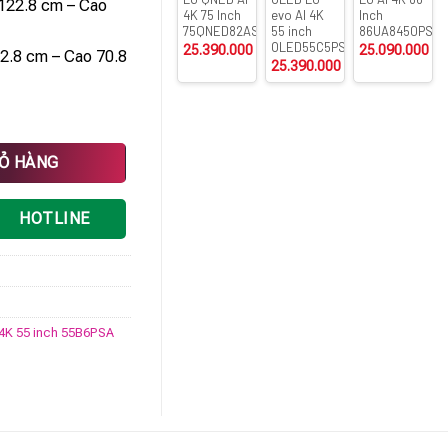
122.8 cm – Cao
4K 75 Inch
evo AI 4K
Inch
75QNED82ASA
55 inch
86UA8450PSA
OLED55C5PSA
25.390.000
₫
25.090.000
₫
2.8 cm – Cao 70.8
25.390.000
₫
 số lượng
IỎ HÀNG
HOTLINE
 4K 55 inch 55B6PSA