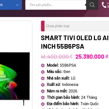
Tìm
H
kiếm
ẩm
0
sản
phẩm
Chưa phân loại
SMART TIVI OLED LG AI
INCH 55B6PSA
Giá
41.400.000
25.390.000
₫
₫
gốc
Model:
55B6PSA
là:
Màu sắc:
Đen
41.400.000 ₫
Nhà sản xuất:
LG
Xuất xứ:
Indonesia
Năm ra mắt:
2026
Thời gian bảo hành:
24 Tháng
Địa điểm bảo hành:
Toàn Quốc