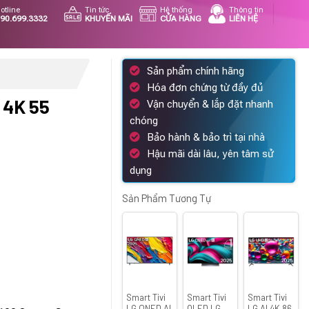
otline
Tin tức
Hệ thống
Thông tin
90.699.3332
KHUYẾN MÃI
CỬA HÀNG
LIÊN HỆ
Sản phẩm chính hãng
Hóa đơn chứng từ đầy đủ
 4K 55
Vận chuyển & lắp đặt nhanh
chóng
Bảo hành & bảo trì tại nhà
Hậu mãi dài lâu, yên tâm sử
Giá
dụng
hiện
tại
Sản Phẩm Tương Tự
.
là:
25.390.000 ₫.
Smart Tivi
Smart Tivi
Smart Tivi
LG QNED AI
OLED LG
LG AI 4K 86