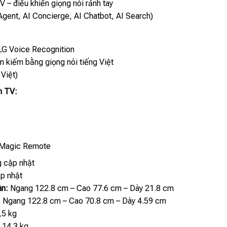
V – điều khiển giọng nói rảnh tay
 Agent, AI Concierge, AI Chatbot, AI Search)
LG Voice Recognition
m kiếm bằng giọng nói tiếng Việt
Việt)
ên TV:
Magic Remote
 cập nhật
p nhật
àn:
Ngang 122.8 cm – Cao 77.6 cm – Dày 21.8 cm
:
Ngang 122.8 cm – Cao 70.8 cm – Dày 4.59 cm
,5 kg
:
14.3 kg