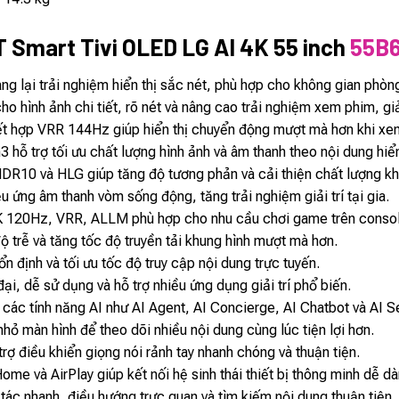
 Smart Tivi OLED LG AI 4K 55 inch
55B
g lại trải nghiệm hiển thị sắc nét, phù hợp cho không gian phò
o hình ảnh chi tiết, rõ nét và nâng cao trải nghiệm xem phim, giả
t hợp VRR 144Hz giúp hiển thị chuyển động mượt mà hơn khi xe
3 hỗ trợ tối ưu chất lượng hình ảnh và âm thanh theo nội dung hiển
DR10 và HLG giúp tăng độ tương phản và cải thiện chất lượng khu
ứng âm thanh vòm sống động, tăng trải nghiệm giải trí tại gia.
K 120Hz, VRR, ALLM phù hợp cho nhu cầu chơi game trên consol
 trễ và tăng tốc độ truyền tải khung hình mượt mà hơn.
n định và tối ưu tốc độ truy cập nội dung trực tuyến.
i, dễ sử dụng và hỗ trợ nhiều ứng dụng giải trí phổ biến.
các tính năng AI như AI Agent, AI Concierge, AI Chatbot và AI Se
hỏ màn hình để theo dõi nhiều nội dung cùng lúc tiện lợi hơn.
trợ điều khiển giọng nói rảnh tay nhanh chóng và thuận tiện.
me và AirPlay giúp kết nối hệ sinh thái thiết bị thông minh dễ d
ác nhanh, điều hướng trực quan và tìm kiếm nội dung thuận tiện.