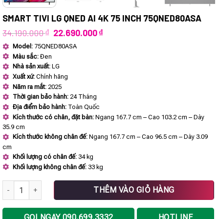
SMART TIVI LG QNED AI 4K 75 INCH 75QNED80ASA
Giá
Giá
34.190.000
₫
22.690.000
₫
gốc
hiện
Model:
75QNED80ASA
là:
tại
Màu sắc:
Đen
34.190.000 ₫.
là:
22.690.000 ₫.
Nhà sản xuất:
LG
Xuất xứ:
Chính hãng
Năm ra mắt:
2025
Thời gian bảo hành:
24 Tháng
Địa điểm bảo hành:
Toàn Quốc
Kích thước có chân, đặt bàn:
Ngang 167.7 cm – Cao 103.2 cm – Dày
35.9 cm
Kích thước không chân đế:
Ngang 167.7 cm – Cao 96.5 cm – Dày 3.09
cm
Khối lượng có chân đế:
34 kg
Khối lượng không chân đế:
33 kg
Smart Tivi LG QNED AI 4K 75 Inch 75QNED80ASA số lượng
THÊM VÀO GIỎ HÀNG
GỌI NGAY 090.699.3332
HOTLINE