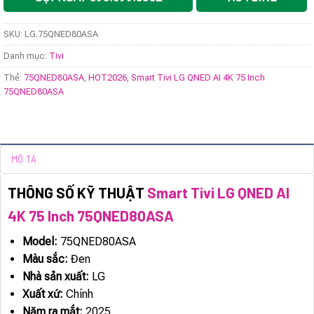
SKU:
LG.75QNED80ASA
Danh mục:
Tivi
Thẻ:
75QNED80ASA
,
HOT2026
,
Smart Tivi LG QNED AI 4K 75 Inch
75QNED80ASA
MÔ TẢ
THÔNG SỐ KỸ THUẬT
Smart Tivi LG QNED AI
4K 75 Inch 75QNED80ASA
Model:
75QNED80ASA
Màu sắc:
Đen
Nhà sản xuất:
LG
Xuất xứ:
Chính
Năm ra mắt:
2025