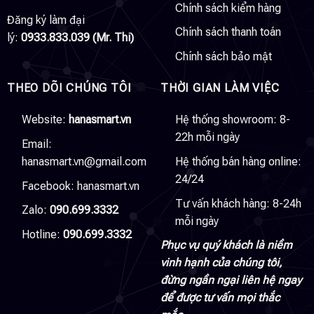
Chính sách kiểm hàng
Đăng ký làm đại
Chính sách thanh toán
lý:
0933.833.039 (Mr. Thi)
Chính sách bảo mật
THEO DÕI CHÚNG TÔI
THỜI GIAN LÀM VIỆC
Website:
hanasmart.vn
Hệ thống showroom: 8-
22h mỗi ngày
Email:
hanasmart.vn@gmail.com
Hệ thống bán hàng online:
24/24
Facebook:
hanasmart.vn
Tư vấn khách hàng: 8-24h
Zalo:
090.699.3332
mỗi ngày
Hotline:
090.699.3332
Phục vụ quý khách là niềm
vinh hạnh của chúng tôi,
đừng ngần ngại liên hệ ngay
để được tư vấn mọi thắc