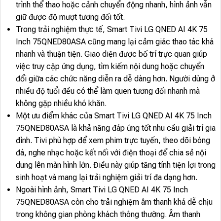
trình thể thao hoặc cảnh chuyển động nhanh, hình ảnh vẫn
giữ được độ mượt tương đối tốt.
Trong trải nghiệm thực tế, Smart Tivi LG QNED AI 4K 75
Inch 75QNED80ASA cũng mang lại cảm giác thao tác khá
nhanh và thuận tiện. Giao diện được bố trí trực quan giúp
việc truy cập ứng dụng, tìm kiếm nội dung hoặc chuyển
đổi giữa các chức năng diễn ra dễ dàng hơn. Người dùng ở
nhiều độ tuổi đều có thể làm quen tương đối nhanh mà
không gặp nhiều khó khăn.
Một ưu điểm khác của Smart Tivi LG QNED AI 4K 75 Inch
75QNED80ASA là khả năng đáp ứng tốt nhu cầu giải trí gia
đình. Tivi phù hợp để xem phim trực tuyến, theo dõi bóng
đá, nghe nhạc hoặc kết nối với điện thoại để chia sẻ nội
dung lên màn hình lớn. Điều này giúp tăng tính tiện lợi trong
sinh hoạt và mang lại trải nghiệm giải trí đa dạng hơn.
Ngoài hình ảnh, Smart Tivi LG QNED AI 4K 75 Inch
75QNED80ASA còn cho trải nghiệm âm thanh khá dễ chịu
trong không gian phòng khách thông thường. Âm thanh