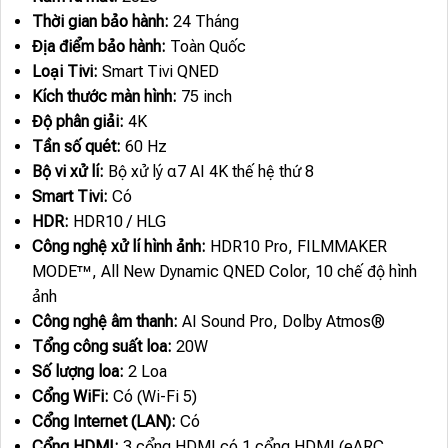
Thời gian bảo hành:
24 Tháng
Địa điểm bảo hành:
Toàn Quốc
Loại Tivi:
Smart Tivi QNED
Kích thước màn hình:
75 inch
Độ phân giải:
4K
Tần số quét:
60 Hz
Bộ vi xử lí:
Bộ xử lý α7 AI 4K thế hệ thứ 8
Smart Tivi:
Có
HDR:
HDR10 / HLG
Công nghệ xử lí hình ảnh:
HDR10 Pro, FILMMAKER
MODE™, All New Dynamic QNED Color, 10 chế độ hình
ảnh
Công nghệ âm thanh:
AI Sound Pro, Dolby Atmos®
Tổng công suất loa:
20W
Số lượng loa:
2 Loa
Cổng WiFi:
Có (Wi-Fi 5)
Cổng Internet (LAN):
Có
Cổng HDMI:
3 cổng HDMI có 1 cổng HDMI (eARC,