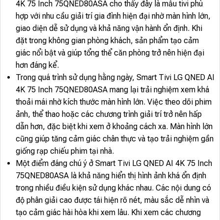
4K 75 Inch 75QNED80ASA cho thấy đây là mẫu tivi phù
hợp với nhu cầu giải trí gia đình hiện đại nhờ màn hình lớn,
giao diện dễ sử dụng và khả năng vận hành ổn định. Khi
đặt trong không gian phòng khách, sản phẩm tạo cảm
giác nổi bật và giúp tổng thể căn phòng trở nên hiện đại
hơn đáng kể.
Trong quá trình sử dụng hằng ngày, Smart Tivi LG QNED AI
4K 75 Inch 75QNED80ASA mang lại trải nghiệm xem khá
thoải mái nhờ kích thước màn hình lớn. Việc theo dõi phim
ảnh, thể thao hoặc các chương trình giải trí trở nên hấp
dẫn hơn, đặc biệt khi xem ở khoảng cách xa. Màn hình lớn
cũng giúp tăng cảm giác chân thực và tạo trải nghiệm gần
giống rạp chiếu phim tại nhà.
Một điểm đáng chú ý ở Smart Tivi LG QNED AI 4K 75 Inch
75QNED80ASA là khả năng hiển thị hình ảnh khá ổn định
trong nhiều điều kiện sử dụng khác nhau. Các nội dung có
độ phân giải cao được tái hiện rõ nét, màu sắc dễ nhìn và
tạo cảm giác hài hòa khi xem lâu. Khi xem các chương