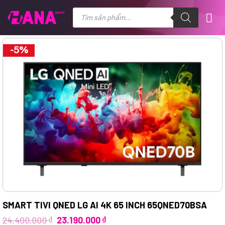
Chuyển
Tìm
kiếm
đến
sản
nội
phẩm
dung
-5%
SMART TIVI QNED LG AI 4K 65 INCH 65QNED70BSA
Giá
Giá
24.400.000
₫
23.190.000
₫