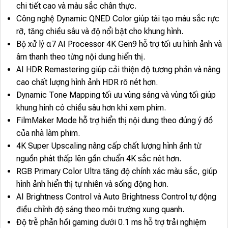
chi tiết cao và màu sắc chân thực.
Công nghệ Dynamic QNED Color giúp tái tạo màu sắc rực
rỡ, tăng chiều sâu và độ nổi bật cho khung hình.
Bộ xử lý α7 AI Processor 4K Gen9 hỗ trợ tối ưu hình ảnh và
âm thanh theo từng nội dung hiển thị.
AI HDR Remastering giúp cải thiện độ tương phản và nâng
cao chất lượng hình ảnh HDR rõ nét hơn.
Dynamic Tone Mapping tối ưu vùng sáng và vùng tối giúp
khung hình có chiều sâu hơn khi xem phim.
FilmMaker Mode hỗ trợ hiển thị nội dung theo đúng ý đồ
của nhà làm phim.
4K Super Upscaling nâng cấp chất lượng hình ảnh từ
nguồn phát thấp lên gần chuẩn 4K sắc nét hơn.
RGB Primary Color Ultra tăng độ chính xác màu sắc, giúp
hình ảnh hiển thị tự nhiên và sống động hơn.
AI Brightness Control và Auto Brightness Control tự động
điều chỉnh độ sáng theo môi trường xung quanh.
Độ trễ phản hồi gaming dưới 0.1 ms hỗ trợ trải nghiệm