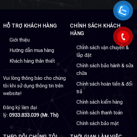
HỖ TRỢ KHÁCH HÀNG
CHÍNH SÁCH KHÁCH
HÀNG
Giới thiệu
Chính sách vận chuyển &
Hướng dẫn mua hàng
lắp đặt
Khách hàng thân thiết
Chính sách bảo hành & sửa
chữa
Vui lòng thông báo cho chúng
Chính sách hoàn tiền & đổi
tôi khi sử dụng thông tin trên
trả
website!
Chính sách kiểm hàng
Đăng ký làm đại
Chính sách thanh toán
lý:
0933.833.039 (Mr. Thi)
Chính sách bảo mật
THEO DÕI CHÚNG TÔI
THỜI GIAN LÀM VIỆC