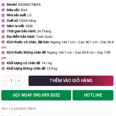
gốc
hiện
Model:
65QNED70BSA
là:
tại
Màu sắc:
Đen
24.400.000 ₫.
là:
23.190.000 ₫.
Nhà sản xuất:
LG
Xuất xứ:
Chính hãng
Năm ra mắt:
2026
Thời gian bảo hành:
24 Tháng
Địa điểm bảo hành:
Toàn Quốc
Kích thước có chân, đặt bàn:
Ngang 144.7 cm – Cao 90.1 cm – Dày 26.9
cm
Kích thước không chân đế:
Ngang 144.7 cm – Cao 83.8 cm – Dày 7.08
cm
Khối lượng có chân đế:
14.1 kg
Khối lượng không chân đế:
13.9 kg
Smart Tivi QNED LG AI 4K 65 inch 65QNED70BSA số lượng
THÊM VÀO GIỎ HÀNG
GỌI NGAY 090.699.3332
HOTLINE
SKU:
LG.65QNED70BSA