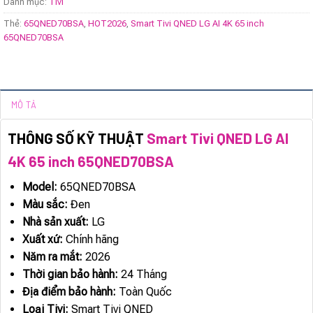
Danh mục:
Tivi
Thẻ:
65QNED70BSA
,
HOT2026
,
Smart Tivi QNED LG AI 4K 65 inch
65QNED70BSA
MÔ TẢ
THÔNG SỐ KỸ THUẬT
Smart Tivi QNED LG AI
4K 65 inch 65QNED70BSA
Model:
65QNED70BSA
Màu sắc:
Đen
Nhà sản xuất:
LG
Xuất xứ:
Chính hãng
Năm ra mắt:
2026
Thời gian bảo hành:
24 Tháng
Địa điểm bảo hành:
Toàn Quốc
Loại Tivi:
Smart Tivi QNED