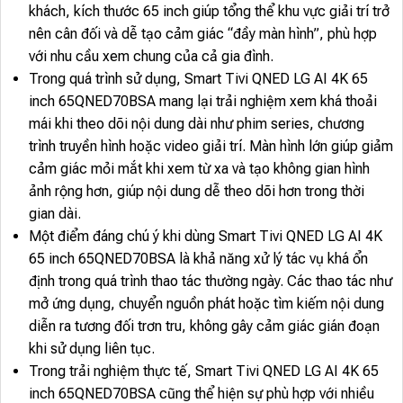
khách, kích thước 65 inch giúp tổng thể khu vực giải trí trở
nên cân đối và dễ tạo cảm giác “đầy màn hình”, phù hợp
với nhu cầu xem chung của cả gia đình.
Trong quá trình sử dụng, Smart Tivi QNED LG AI 4K 65
inch 65QNED70BSA mang lại trải nghiệm xem khá thoải
mái khi theo dõi nội dung dài như phim series, chương
trình truyền hình hoặc video giải trí. Màn hình lớn giúp giảm
cảm giác mỏi mắt khi xem từ xa và tạo không gian hình
ảnh rộng hơn, giúp nội dung dễ theo dõi hơn trong thời
gian dài.
Một điểm đáng chú ý khi dùng Smart Tivi QNED LG AI 4K
65 inch 65QNED70BSA là khả năng xử lý tác vụ khá ổn
định trong quá trình thao tác thường ngày. Các thao tác như
mở ứng dụng, chuyển nguồn phát hoặc tìm kiếm nội dung
diễn ra tương đối trơn tru, không gây cảm giác gián đoạn
khi sử dụng liên tục.
Trong trải nghiệm thực tế, Smart Tivi QNED LG AI 4K 65
inch 65QNED70BSA cũng thể hiện sự phù hợp với nhiều