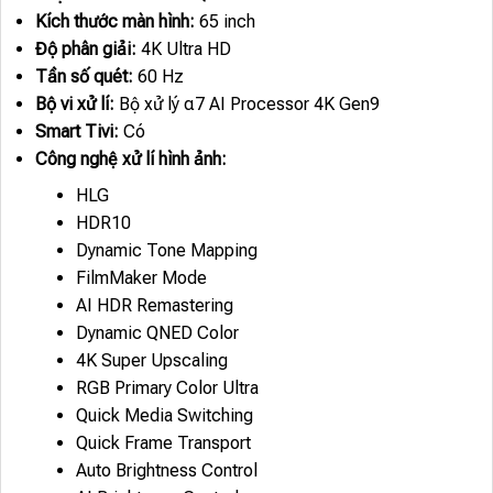
Kích thước màn hình:
65 inch
Độ phân giải:
4K Ultra HD
Tần số quét:
60 Hz
Bộ vi xử lí:
Bộ xử lý α7 AI Processor 4K Gen9
Smart Tivi:
Có
Công nghệ xử lí hình ảnh:
HLG
HDR10
Dynamic Tone Mapping
FilmMaker Mode
AI HDR Remastering
Dynamic QNED Color
4K Super Upscaling
RGB Primary Color Ultra
Quick Media Switching
Quick Frame Transport
Auto Brightness Control