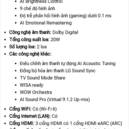
AI Brightness Control
9 chế độ hình ảnh
Độ trễ phản hồi hình ảnh (gaming) dưới 0.1 ms
AI Emotional Remastering
Công nghệ âm thanh:
Dolby Digital
Tổng công suất loa:
20W
Số lượng loa:
2 loa
Các công nghệ khác:
Điều chỉnh âm thanh tự động AI Acoustic Tuning
Đồng bộ hóa âm thanh LG Sound Sync
TV Sound Mode Share
WISA ready
WOW Orchestra
AI Sound Pro (Virtual 9.1.2 Up-mix)
Cổng WiFi:
Có (Wi-Fi 6)
Cổng Internet (LAN):
Có
Cổng HDMI:
3 cổng HDMI có 1 cổng HDMI eARC (ARC)