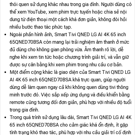
thói quen sử dụng khác nhau trong gia đình. Người dùng có
thể xem YouTube, xem phim trực tuyến hoặc chia sẻ nội
dung từ điện thoại một cách khá đơn giản, không đòi hỏi
nhiều bước thao tác phức tạp.
Ngoài phần hình ảnh, Smart Tivi QNED LG AI 4K 65 inch
65QNED70BSA còn mang lại trải nghiệm âm thanh ở mức
đủ dùng cho không gian phòng vừa. Âm thanh rõ lời, dễ
nghe khi xem tin tức hoặc chương trình giải trí, và vẫn giữ
được sự cân bằng khi xem phim trong nhu cầu cơ bản.
Một điểm cộng khác là giao diện của Smart Tivi QNED LG
AI 4K 65 inch 65QNED70BSA khá trực quan, giúp người
dùng dễ làm quen ngay cả khi không quen dùng tivi thông
minh trước đó. Việc sắp xếp ứng dụng và điều khiển bằng
remote cũng tương đối đơn giản, phù hợp với nhiều độ tuổi
trong gia đình.
Trong quá trình sử dụng lâu dài, Smart Tivi QNED LG AI 4K
65 inch 65QNED70BSA cho cảm giác khá ổn định, ít gặp
tình trạng khó thao tác, phù hợp với nhu cầu giải trí cố định