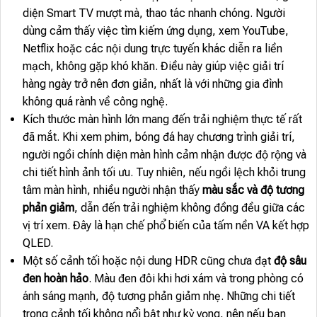
diện Smart TV mượt mà, thao tác nhanh chóng. Người
dùng cảm thấy việc tìm kiếm ứng dụng, xem YouTube,
Netflix hoặc các nội dung trực tuyến khác diễn ra liền
mạch, không gặp khó khăn. Điều này giúp việc giải trí
hàng ngày trở nên đơn giản, nhất là với những gia đình
không quá rành về công nghệ.
Kích thước màn hình lớn mang đến trải nghiệm thực tế rất
đã mắt. Khi xem phim, bóng đá hay chương trình giải trí,
người ngồi chính diện màn hình cảm nhận được độ rộng và
chi tiết hình ảnh tối ưu. Tuy nhiên, nếu ngồi lệch khỏi trung
tâm màn hình, nhiều người nhận thấy
màu sắc và độ tương
phản giảm
, dẫn đến trải nghiệm không đồng đều giữa các
vị trí xem. Đây là hạn chế phổ biến của tấm nền VA kết hợp
QLED.
Một số cảnh tối hoặc nội dung HDR cũng chưa đạt
độ sâu
đen hoàn hảo
. Màu đen đôi khi hơi xám và trong phòng có
ánh sáng mạnh, độ tương phản giảm nhẹ. Những chi tiết
trong cảnh tối không nổi bật như kỳ vọng, nên nếu bạn