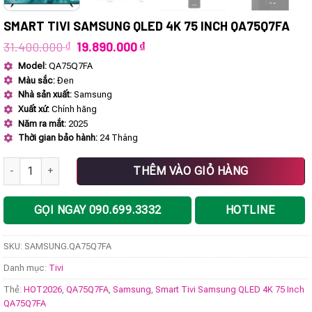
SMART TIVI SAMSUNG QLED 4K 75 INCH QA75Q7FA
Giá
Giá
31.400.000
₫
19.890.000
₫
gốc
hiện
Model:
QA75Q7FA
là:
tại
Màu sắc:
Đen
31.400.000 ₫.
là:
19.890.000 ₫.
Nhà sản xuất:
Samsung
Xuất xứ:
Chính hãng
Năm ra mắt:
2025
Thời gian bảo hành:
24 Tháng
Smart Tivi Samsung QLED 4K 75 Inch QA75Q7FA số lượng
THÊM VÀO GIỎ HÀNG
GỌI NGAY 090.699.3332
HOTLINE
SKU:
SAMSUNG.QA75Q7FA
Danh mục:
Tivi
Thẻ:
HOT2026
,
QA75Q7FA
,
Samsung
,
Smart Tivi Samsung QLED 4K 75 Inch
QA75Q7FA