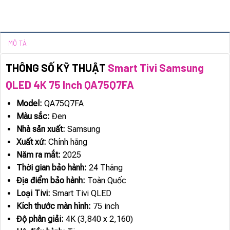
MÔ TẢ
THÔNG SỐ KỸ THUẬT
Smart Tivi Samsung
QLED 4K 75 Inch QA75Q7FA
Model:
QA75Q7FA
Màu sắc:
Đen
Nhà sản xuất:
Samsung
Xuất xứ:
Chính hãng
Năm ra mắt:
2025
Thời gian bảo hành:
24 Tháng
Địa điểm bảo hành:
Toàn Quốc
Loại Tivi:
Smart Tivi QLED
Kích thước màn hình:
75 inch
Độ phân giải:
4K (3,840 x 2,160)