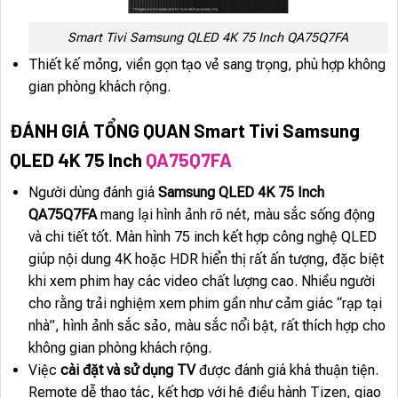
Smart Tivi Samsung QLED 4K 75 Inch QA75Q7FA
Thiết kế mỏng, viền gọn tạo vẻ sang trọng, phù hợp không
gian phòng khách rộng.
ĐÁNH GIÁ TỔNG QUAN Smart Tivi Samsung
QLED 4K 75 Inch
QA75Q7FA
Người dùng đánh giá
Samsung QLED 4K 75 Inch
QA75Q7FA
mang lại hình ảnh rõ nét, màu sắc sống động
và chi tiết tốt. Màn hình 75 inch kết hợp công nghệ QLED
giúp nội dung 4K hoặc HDR hiển thị rất ấn tượng, đặc biệt
khi xem phim hay các video chất lượng cao. Nhiều người
cho rằng trải nghiệm xem phim gần như cảm giác “rạp tại
nhà”, hình ảnh sắc sảo, màu sắc nổi bật, rất thích hợp cho
không gian phòng khách rộng.
Việc
cài đặt và sử dụng TV
được đánh giá khá thuận tiện.
Remote dễ thao tác, kết hợp với hệ điều hành Tizen, giao