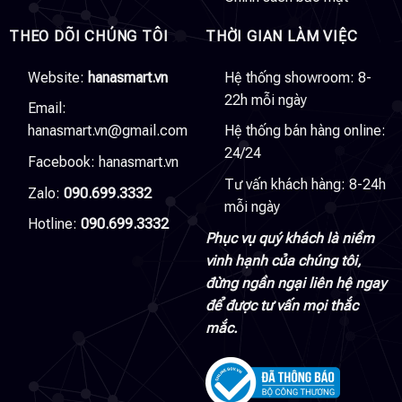
THEO DÕI CHÚNG TÔI
THỜI GIAN LÀM VIỆC
Website:
hanasmart.vn
Hệ thống showroom: 8-
22h mỗi ngày
Email:
hanasmart.vn@gmail.com
Hệ thống bán hàng online:
24/24
Facebook:
hanasmart.vn
Tư vấn khách hàng: 8-24h
Zalo:
090.699.3332
mỗi ngày
Hotline:
090.699.3332
Phục vụ quý khách là niềm
vinh hạnh của chúng tôi,
đừng ngần ngại liên hệ ngay
để được tư vấn mọi thắc
mắc.