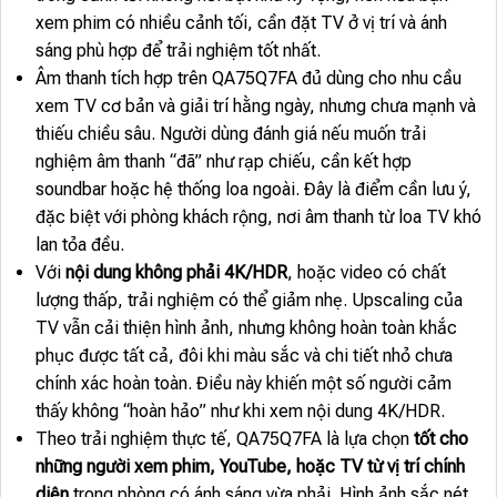
xem phim có nhiều cảnh tối, cần đặt TV ở vị trí và ánh
sáng phù hợp để trải nghiệm tốt nhất.
Âm thanh tích hợp trên QA75Q7FA đủ dùng cho nhu cầu
xem TV cơ bản và giải trí hằng ngày, nhưng chưa mạnh và
thiếu chiều sâu. Người dùng đánh giá nếu muốn trải
nghiệm âm thanh “đã” như rạp chiếu, cần kết hợp
soundbar hoặc hệ thống loa ngoài. Đây là điểm cần lưu ý,
đặc biệt với phòng khách rộng, nơi âm thanh từ loa TV khó
lan tỏa đều.
Với
nội dung không phải 4K/HDR
, hoặc video có chất
lượng thấp, trải nghiệm có thể giảm nhẹ. Upscaling của
TV vẫn cải thiện hình ảnh, nhưng không hoàn toàn khắc
phục được tất cả, đôi khi màu sắc và chi tiết nhỏ chưa
chính xác hoàn toàn. Điều này khiến một số người cảm
thấy không “hoàn hảo” như khi xem nội dung 4K/HDR.
Theo trải nghiệm thực tế, QA75Q7FA là lựa chọn
tốt cho
những người xem phim, YouTube, hoặc TV từ vị trí chính
diện
trong phòng có ánh sáng vừa phải. Hình ảnh sắc nét,