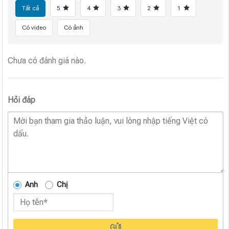
Tất cả
5
4
3
2
1
Có video
Có ảnh
Chưa có đánh giá nào.
Hỏi đáp
Anh
Chị
GỬI