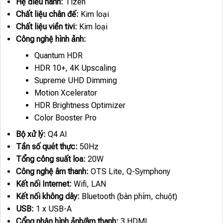
Hệ điều hành:
Tizen
Chất liệu chân đế:
Kim loại
Chất liệu viền tivi:
Kim loại
Công nghệ hình ảnh:
Quantum HDR
HDR 10+, 4K Upscaling
Supreme UHD Dimming
Motion Xcelerator
HDR Brightness Optimizer
Color Booster Pro
Bộ xử lý:
Q4 AI
Tần số quét thực:
50Hz
Tổng công suất loa:
20W
Công nghệ âm thanh:
OTS Lite, Q-Symphony
Kết nối Internet:
Wifi, LAN
Kết nối không dây:
Bluetooth (bàn phím, chuột)
USB:
1 x USB-A
Cổng nhận hình ảnh/âm thanh:
3 HDMI