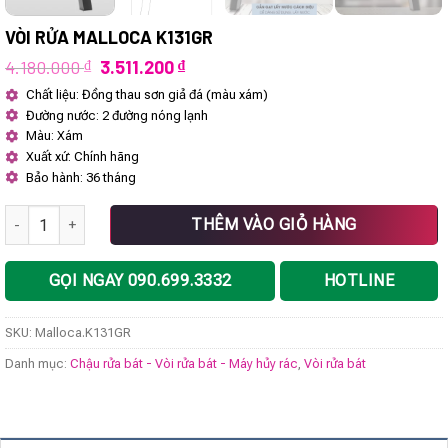
VÒI RỬA MALLOCA K131GR
Giá
Giá
4.180.000
₫
3.511.200
₫
gốc
hiện
Chất liệu: Đồng thau sơn giả đá (màu xám)
là:
tại
Đường nước: 2 đường nóng lạnh
4.180.000 ₫.
là:
3.511.200 ₫.
Màu: Xám
Xuất xứ: Chính hãng
Bảo hành: 36 tháng
Vòi rửa Malloca K131GR số lượng
THÊM VÀO GIỎ HÀNG
GỌI NGAY 090.699.3332
HOTLINE
SKU:
Malloca.K131GR
Danh mục:
Chậu rửa bát - Vòi rửa bát - Máy hủy rác
,
Vòi rửa bát