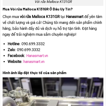
Vòi rửa Malloca K131GR
Mua Vòi rửa Malloca K131GR Ở Đâu Uy Tín?
Chọn mua
vòi rửa Malloca K131GR
tại
Hanasmart
để yên tâm
về chất lượng và giá cả! Chúng tôi mang đến sản phẩm chính
hãng, bảo hành đầy đủ và dịch vụ hỗ trợ tận tình. Đặt hàng
ngay để trải nghiệm mua sắm chuyên nghiệp!
Hotline
: 090.699.3332
Zalo
: 090.699.3332
Facebook
:
Hanasmart.vn
Website
:
hanasmart.vn
Hình ảnh lắp đặt thực tế của sản phẩm