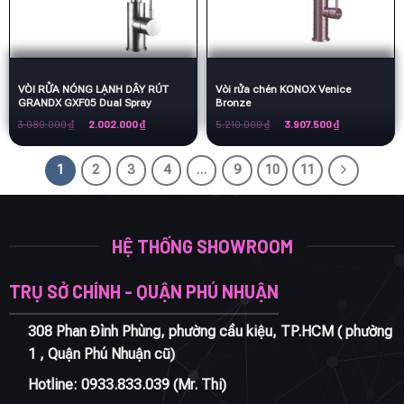
VÒI RỬA NÓNG LẠNH DÂY RÚT
Vòi rửa chén KONOX Venice
GRANDX GXF05 Dual Spray
Bronze
Giá
Giá
Giá
Giá
3.080.000
₫
2.002.000
₫
5.210.000
₫
3.907.500
₫
gốc
hiện
gốc
hiện
là:
tại
là:
tại
3.080.000 ₫.
là:
5.210.000 ₫.
là:
2.002.000 ₫.
3.907.500 ₫.
1
2
3
4
…
9
10
11
HỆ THỐNG SHOWROOM
TRỤ SỞ CHÍNH - QUẬN PHÚ NHUẬN
308 Phan Đình Phùng, phường cầu kiệu, TP.HCM ( phường
1 , Quận Phú Nhuận cũ)
Hotline:
0933.833.039
(Mr. Thi)