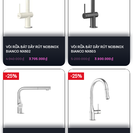
VÒI RỬA BÁT DÂY RÚT NOBINOX
VÒI RỬA BÁT DÂY RÚT NOBINOX
BIANCO NX602
BIANCO NX603
Giá
Giá
Giá
Giá
4.940.000
₫
3.705.000
₫
5.200.000
₫
3.900.000
₫
gốc
hiện
gốc
hiện
là:
tại
là:
tại
4.940.000 ₫.
là:
5.200.000 ₫.
là:
3.705.000 ₫.
3.900.000 ₫.
-25%
-25%