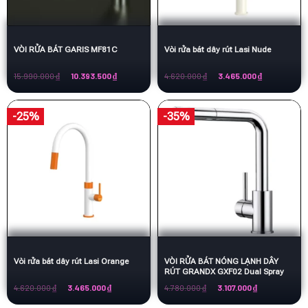
VÒI RỬA BÁT GARIS MF81C
Vòi rửa bát dây rút Lasi Nude
Giá
Giá
Giá
Giá
15.990.000
₫
10.393.500
₫
4.620.000
₫
3.465.000
₫
gốc
hiện
gốc
hiện
là:
tại
là:
tại
15.990.000 ₫.
là:
4.620.000 ₫.
là:
10.393.500 ₫.
3.465.000 ₫.
-25%
-35%
Vòi rửa bát dây rút Lasi Orange
VÒI RỬA BÁT NÓNG LẠNH DÂY
RÚT GRANDX GXF02 Dual Spray
Giá
Giá
Giá
Giá
4.620.000
₫
3.465.000
₫
4.780.000
₫
3.107.000
₫
gốc
hiện
gốc
hiện
là:
tại
là:
tại