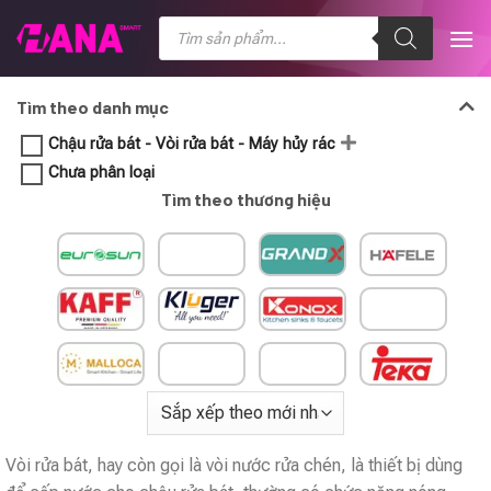
Chuyển
Tìm
kiếm
đến
sản
nội
phẩm
dung
Tìm theo danh mục
Chậu rửa bát - Vòi rửa bát - Máy hủy rác
Chưa phân loại
Tìm theo thương hiệu
Vòi rửa bát, hay còn gọi là vòi nước rửa chén, là thiết bị dùng