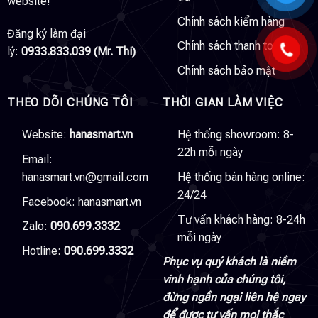
website!
Chính sách kiểm hàng
Đăng ký làm đại
Chính sách thanh toán
lý:
0933.833.039 (Mr. Thi)
Chính sách bảo mật
THEO DÕI CHÚNG TÔI
THỜI GIAN LÀM VIỆC
Website:
hanasmart.vn
Hệ thống showroom: 8-
22h mỗi ngày
Email:
hanasmart.vn@gmail.com
Hệ thống bán hàng online:
24/24
Facebook:
hanasmart.vn
Tư vấn khách hàng: 8-24h
Zalo:
090.699.3332
mỗi ngày
Hotline:
090.699.3332
Phục vụ quý khách là niềm
vinh hạnh của chúng tôi,
đừng ngần ngại liên hệ ngay
để được tư vấn mọi thắc