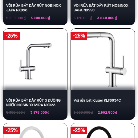
VÒI RỬA BÁT DÂY RÚT NOBINOX
VÒI RỬA BÁT DÂY RÚT NOBINOX
JAPA NX996
JAPA NX998
Giá
Giá
Giá
Giá
5.200.000
₫
3.900.000
₫
5.120.000
₫
3.840.000
₫
gốc
hiện
gốc
hiện
là:
tại
là:
tại
5.200.000 ₫.
là:
5.120.000 ₫.
là:
3.900.000 ₫.
3.840.000 ₫.
-25%
-25%
VÒI RỬA BÁT DÂY RÚT 3 ĐƯỜNG
Vòi rửa bát Kluger KLF0034C
NƯỚC NOBINOX MIRA NX333
Giá
Giá
Giá
Giá
5.300.000
₫
3.975.000
₫
3.990.000
₫
2.992.500
₫
gốc
hiện
gốc
hiện
là:
tại
là:
tại
5.300.000 ₫.
là:
3.990.000 ₫.
là:
3.975.000 ₫.
2.992.500 ₫.
-25%
-25%