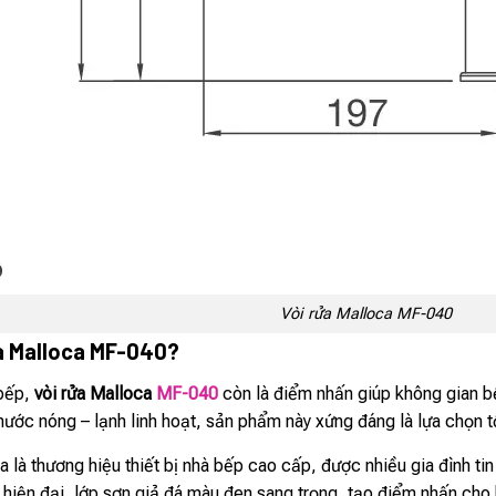
Vòi rửa Malloca MF-040
ửa Malloca MF-040?
 bếp,
vòi rửa Malloca
MF-040
còn là điểm nhấn giúp không gian bế
nước nóng – lạnh linh hoạt, sản phẩm này xứng đáng là lựa chọn t
 là thương hiệu thiết bị nhà bếp cao cấp, được nhiều gia đình tin
hiện đại, lớp sơn giả đá màu đen sang trọng, tạo điểm nhấn cho