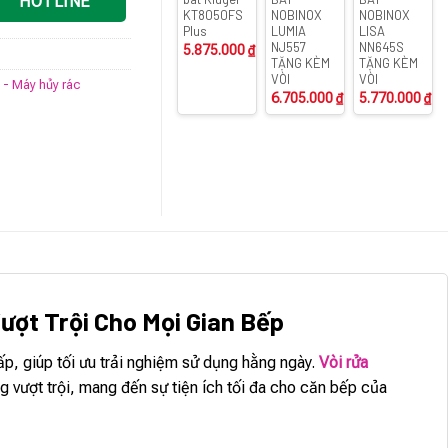
HOTLINE
KT8050FS
NOBINOX
NOBINOX
Plus
LUMIA
LISA
NJ557
NN645S
5.875.000
₫
TẶNG KÈM
TẶNG KÈM
VÒI
VÒI
t - Máy hủy rác
6.705.000
₫
5.770.000
₫
ượt Trội Cho Mọi Gian Bếp
ấp, giúp tối ưu trải nghiệm sử dụng hằng ngày.
Vòi rửa
ăng vượt trội, mang đến sự tiện ích tối đa cho căn bếp của