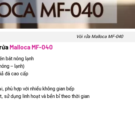
Vòi rửa Malloca MF-040
rửa
Malloca MF-040
én bát nóng lạnh
nóng – lạnh)
iả đá cao cấp
i, phù hợp với nhiều không gian bếp
, sử dụng linh hoạt và bền bỉ theo thời gian