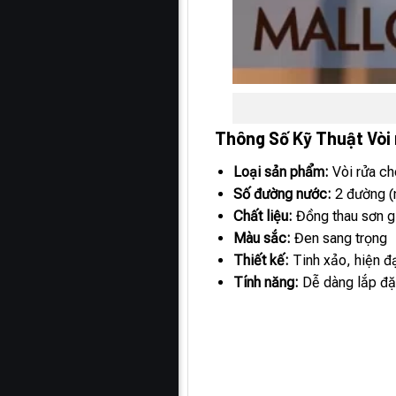
Thông Số Kỹ Thuật Vòi 
Loại sản phẩm:
Vòi rửa ch
Số đường nước:
2 đường (
Chất liệu:
Đồng thau sơn g
Màu sắc:
Đen sang trọng
Thiết kế:
Tinh xảo, hiện đạ
Tính năng:
Dễ dàng lắp đặt