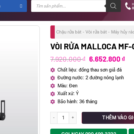
Tìm
H
kiếm
m
0
sản
phẩm
Chậu rửa bát - Vòi rửa bát - Máy hủy rá
VÒI RỬA MALLOCA MF-
Giá
Gi
7.920.000
6.652.800
₫
₫
gốc
hi
Chất liệu: đồng thau sơn giả đá
là:
tại
Đường nước: 2 đường nóng lạnh
7.920.000 ₫.
là:
Màu: Đen
6.6
Xuất xứ: Ý
Bảo hành: 36 tháng
Vòi rửa Malloca MF-040 số lượng
THÊM VÀO G