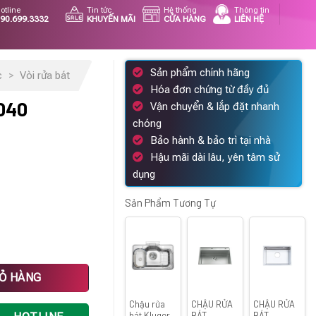
otline
Tin tức
Hệ thống
Thông tin
90.699.3332
KHUYẾN MÃI
CỬA HÀNG
LIÊN HỆ
Sản phẩm chính hãng
c
>
Vòi rửa bát
Hóa đơn chứng từ đầy đủ
040
Vận chuyển & lắp đặt nhanh
chóng
á
Bảo hành & bảo trì tại nhà
ện
Hậu mãi dài lâu, yên tâm sử
dụng
52.800 ₫.
Sản Phẩm Tương Tự
IỎ HÀNG
Chậu rửa
CHẬU RỬA
CHẬU RỬA
bát Kluger
BÁT
BÁT