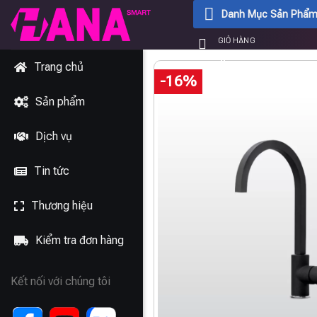
Chuyển
Danh Mục Sản Phẩ
đến
GIỎ HÀNG
nội
0
₫
dung
Trang chủ
-16%
Sản phẩm
Dịch vụ
Tin tức
Thương hiệu
Kiểm tra đơn hàng
Kết nối với chúng tôi