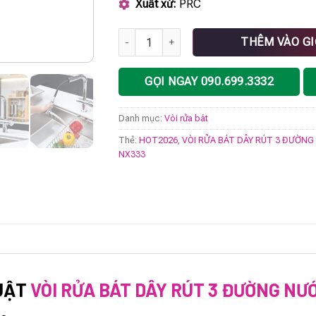
Xuất xứ:
PRC
VÒI RỬA BÁT DÂY RÚT 3 ĐƯỜNG NƯỚC NOB
THÊM VÀO G
GỌI NGAY 090.699.3332
Danh mục:
Vòi rửa bát
Thẻ:
HOT2026
,
VÒI RỬA BÁT DÂY RÚT 3 ĐƯỜN
NX333
UẬT
VÒI RỬA BÁT DÂY RÚT 3 ĐƯỜNG NƯ