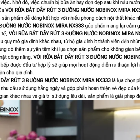
àm việc. Nhờ đó, việc chuẩn bị bữa ăn hay dọn dẹp sau khi nấu nướ
của
VÒI RỬA BÁT DÂY RÚT 3 ĐƯỜNG NƯỚC NOBINOX MIRA NX
p sản phẩm dễ dàng kết hợp với nhiều phong cách nội thất khác nh
3 ĐƯỜNG NƯỚC NOBINOX MIRA NX333
góp phần mang lại cảm gi
 tế,
VÒI RỬA BÁT DÂY RÚT 3 ĐƯỜNG NƯỚC NOBINOX MIRA N
 quy mô gia đình khác nhau, từ hộ gia đình ít thành viên đến nhữ
dùng có thêm sự yên tâm khi lựa chọn sản phẩm cho không gian b
 mặt công năng,
VÒI RỬA BÁT DÂY RÚT 3 ĐƯỜNG NƯỚC NOBIN
ếp được đầu tư hợp lý sẽ giúp mọi hoạt động diễn ra thuận lợi h
ăn cho gia đình.
 DÂY RÚT 3 ĐƯỜNG NƯỚC NOBINOX MIRA NX333
là lựa chọn 
 nhu cầu sử dụng hằng ngày và góp phần hoàn thiện vẻ đẹp của kh
 gian khác nhau và giá trị sử dụng lâu dài, sản phẩm là giải pháp 