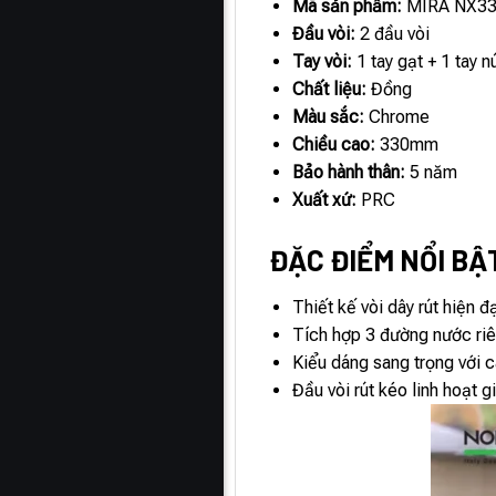
Mã sản phẩm:
MIRA NX3
Đầu vòi:
2 đầu vòi
Tay vòi:
1 tay gạt + 1 tay 
Chất liệu:
Đồng
Màu sắc:
Chrome
Chiều cao:
330mm
Bảo hành thân:
5 năm
Xuất xứ:
PRC
ĐẶC ĐIỂM NỔI BẬ
Thiết kế vòi dây rút hiện đ
Tích hợp 3 đường nước riên
Kiểu dáng sang trọng với 
Đầu vòi rút kéo linh hoạt 