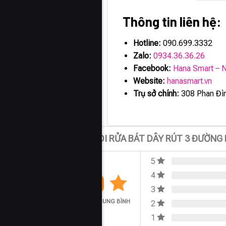
Thông tin liên hệ:
Hotline:
090.699.3332
Zalo:
0934.36.36.26
Facebook:
Hana Smart – N
Website:
hanasmart.vn
Trụ sở chính:
308 Phan Đìn
Đánh giá VÒI RỬA BÁT DÂY RÚT 3 ĐƯỜN
5
0.0
4
3
ĐÁNH GIÁ TRUNG BÌNH
2
1