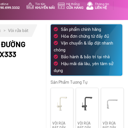
otline
Tin tức
Hệ thống
Thông tin
90.699.3332
KHUYẾN MÃI
CỬA HÀNG
LIÊN HỆ
Sản phẩm chính hãng
c
>
Vòi rửa bát
Hóa đơn chứng từ đầy đủ
3 ĐƯỜNG
Vận chuyển & lắp đặt nhanh
chóng
X333
Bảo hành & bảo trì tại nhà
Hậu mãi dài lâu, yên tâm sử
á
dụng
ện
i
Sản Phẩm Tương Tự
975.000 ₫.
VÒI RỬA
VÒI RỬA
VÒI RỬA
BÁT DÂY
BÁT DÂY
BÁT DÂY