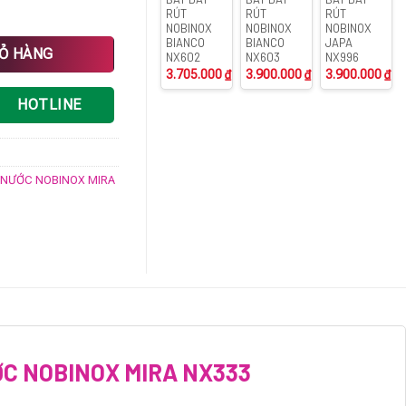
RÚT
RÚT
RÚT
NOBINOX
NOBINOX
NOBINOX
BIANCO
BIANCO
JAPA
INOX MIRA NX333 số lượng
IỎ HÀNG
NX602
NX603
NX996
3.705.000
₫
3.900.000
₫
3.900.000
₫
HOTLINE
G NƯỚC NOBINOX MIRA
ỚC NOBINOX MIRA NX333