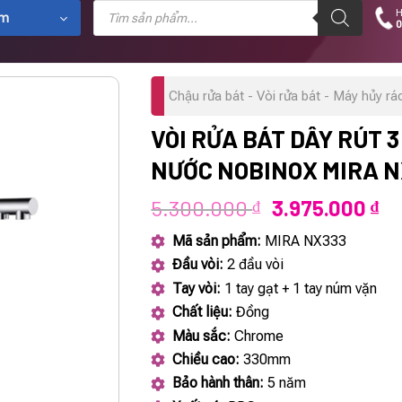
Tìm
H
kiếm
ẩm
0
sản
phẩm
Chậu rửa bát - Vòi rửa bát - Máy hủy rá
VÒI RỬA BÁT DÂY RÚT 
NƯỚC NOBINOX MIRA N
Giá
Gi
5.300.000
3.975.000
₫
₫
gốc
hi
Mã sản phẩm:
MIRA NX333
là:
tạ
Đầu vòi:
2 đầu vòi
5.300.000 ₫.
là:
Tay vòi:
1 tay gạt + 1 tay núm vặn
3.
Chất liệu:
Đồng
Màu sắc:
Chrome
Chiều cao:
330mm
Bảo hành thân:
5 năm