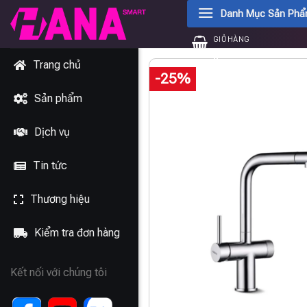
Chuyển
Danh Mục Sản Ph
đến
GIỎ HÀNG
nội
0
₫
dung
Trang chủ
-25%
Sản phẩm
Dịch vụ
Tin tức
Thương hiệu
Kiểm tra đơn hàng
Kết nối với chúng tôi