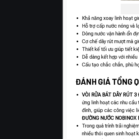
Khả năng xoay linh hoạt g
Hỗ trợ cấp nước nóng và lạn
Dòng nước vận hành ổn địn
Cơ chế dây rút mượt mà giú
Thiết kế tối ưu giúp tiết 
Dễ dàng kết hợp với nhiều 
Cấu tạo chắc chắn, phù hợ
ĐÁNH GIÁ TỔNG Q
VÒI RỬA BÁT DÂY RÚT 
ứng linh hoạt các nhu cầu 
đình, giúp các công việc l
ĐƯỜNG NƯỚC NOBINOX 
Trong quá trình trải nghiệ
nhiều thói quen sinh hoạt 