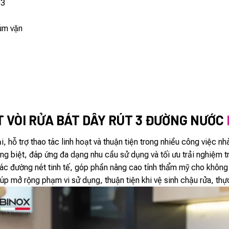
33
núm vặn
T VÒI RỬA BÁT DÂY RÚT 3 ĐƯỜNG NƯỚC
ại, hỗ trợ thao tác linh hoạt và thuận tiện trong nhiều công việc n
g biệt, đáp ứng đa dạng nhu cầu sử dụng và tối ưu trải nghiệm t
các đường nét tinh tế, góp phần nâng cao tính thẩm mỹ cho không 
giúp mở rộng phạm vi sử dụng, thuận tiện khi vệ sinh chậu rửa, th