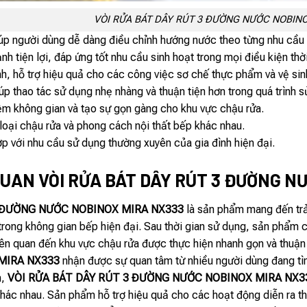
VÒI RỬA BÁT DÂY RÚT 3 ĐƯỜNG NƯỚC NOBIN
iúp người dùng dễ dàng điều chỉnh hướng nước theo từng nhu cầu 
h tiện lợi, đáp ứng tốt nhu cầu sinh hoạt trong mọi điều kiện thời 
h, hỗ trợ hiệu quả cho các công việc sơ chế thực phẩm và vệ si
p thao tác sử dụng nhẹ nhàng và thuận tiện hơn trong quá trình 
kiệm không gian và tạo sự gọn gàng cho khu vực chậu rửa.
loại chậu rửa và phong cách nội thất bếp khác nhau.
p với nhu cầu sử dụng thường xuyên của gia đình hiện đại.
UAN VÒI RỬA BÁT DÂY RÚT 3 ĐƯỜNG N
3 ĐƯỜNG NƯỚC NOBINOX MIRA NX333
là sản phẩm mang đến trả
trong không gian bếp hiện đại. Sau thời gian sử dụng, sản phẩm c
iên quan đến khu vực chậu rửa được thực hiện nhanh gọn và thuận 
MIRA NX333
nhận được sự quan tâm từ nhiều người dùng đang tì
m,
VÒI RỬA BÁT DÂY RÚT 3 ĐƯỜNG NƯỚC NOBINOX MIRA NX3
khác nhau. Sản phẩm hỗ trợ hiệu quả cho các hoạt động diễn ra th