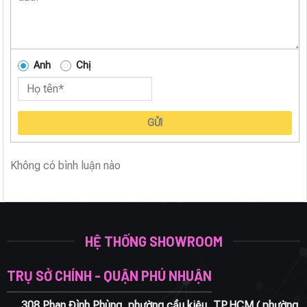
Anh
Chị
GỬI
Không có bình luận nào
HỆ THỐNG SHOWROOM
TRỤ SỞ CHÍNH - QUẬN PHÚ NHUẬN
308 Phan Đình Phùng, phường cầu kiệu, TP.HCM ( phường