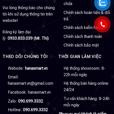
chữa
Vui lòng thông báo cho chúng
Chính sách hoàn tiền & đổi
tôi khi sử dụng thông tin trên
trả
website!
Chính sách kiểm hàng
Đăng ký làm đại
Chính sách thanh toán
lý:
0933.833.039 (Mr. Thi)
Chính sách bảo mật
THEO DÕI CHÚNG TÔI
THỜI GIAN LÀM VIỆC
Website:
hanasmart.vn
Hệ thống showroom: 8-
22h mỗi ngày
Email:
hanasmart.vn@gmail.com
Hệ thống bán hàng online:
24/24
Facebook:
hanasmart.vn
Tư vấn khách hàng: 8-24h
Zalo:
090.699.3332
mỗi ngày
Hotline:
090.699.3332
Phục vụ quý khách là niềm