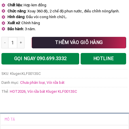
gốc
hiện
Chất liệu:
Hợp kim đồng
là:
tại
Chức năng:
Xoay 360 độ, 2 chế độ phun nước, điều chỉnh nóng/lạnh.
3.990.000 ₫.
là:
2.992.500 ₫.
Hình dáng:
Đầu vòi cong hình chữ L.
Xuất xứ:
Chính hãng
Bảo hành:
3 năm.
Vòi rửa bát Kluger KLF0013SC số lượng
THÊM VÀO GIỎ HÀNG
GỌI NGAY 090.699.3332
HOTLINE
SKU:
Kluger.KLF0013SC
Danh mục:
Chưa phân loại
,
Vòi rửa bát
Thẻ:
HOT2026
,
Vòi rửa bát Kluger KLF0013SC
MÔ TẢ