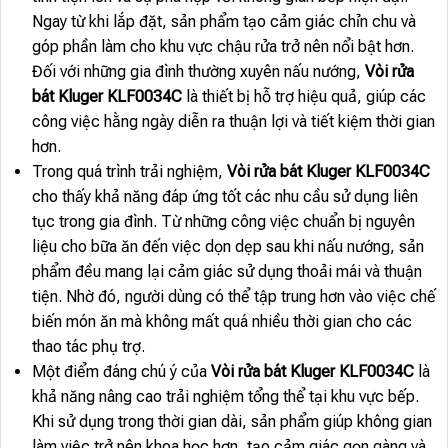
Ngay từ khi lắp đặt, sản phẩm tạo cảm giác chỉn chu và
góp phần làm cho khu vực chậu rửa trở nên nổi bật hơn.
Đối với những gia đình thường xuyên nấu nướng,
Vòi rửa
bát Kluger KLF0034C
là thiết bị hỗ trợ hiệu quả, giúp các
công việc hằng ngày diễn ra thuận lợi và tiết kiệm thời gian
hơn.
Trong quá trình trải nghiệm,
Vòi rửa bát Kluger KLF0034C
cho thấy khả năng đáp ứng tốt các nhu cầu sử dụng liên
tục trong gia đình. Từ những công việc chuẩn bị nguyên
liệu cho bữa ăn đến việc dọn dẹp sau khi nấu nướng, sản
phẩm đều mang lại cảm giác sử dụng thoải mái và thuận
tiện. Nhờ đó, người dùng có thể tập trung hơn vào việc chế
biến món ăn mà không mất quá nhiều thời gian cho các
thao tác phụ trợ.
Một điểm đáng chú ý của
Vòi rửa bát Kluger KLF0034C
là
khả năng nâng cao trải nghiệm tổng thể tại khu vực bếp.
Khi sử dụng trong thời gian dài, sản phẩm giúp không gian
làm việc trở nên khoa học hơn, tạo cảm giác gọn gàng và