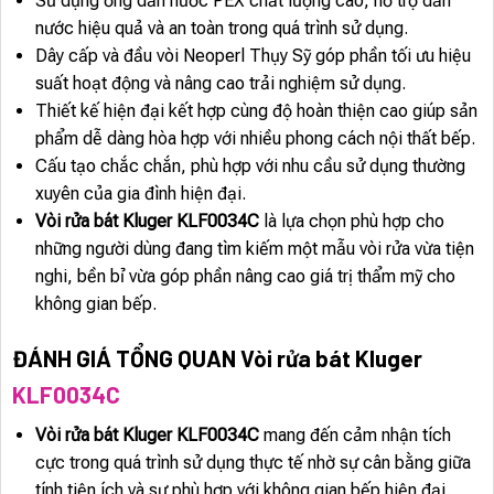
Sử dụng ống dẫn nước PEX chất lượng cao, hỗ trợ dẫn
nước hiệu quả và an toàn trong quá trình sử dụng.
Dây cấp và đầu vòi Neoperl Thụy Sỹ góp phần tối ưu hiệu
suất hoạt động và nâng cao trải nghiệm sử dụng.
Thiết kế hiện đại kết hợp cùng độ hoàn thiện cao giúp sản
phẩm dễ dàng hòa hợp với nhiều phong cách nội thất bếp.
Cấu tạo chắc chắn, phù hợp với nhu cầu sử dụng thường
xuyên của gia đình hiện đại.
Vòi rửa bát Kluger KLF0034C
là lựa chọn phù hợp cho
những người dùng đang tìm kiếm một mẫu vòi rửa vừa tiện
nghi, bền bỉ vừa góp phần nâng cao giá trị thẩm mỹ cho
không gian bếp.
ĐÁNH GIÁ TỔNG QUAN Vòi rửa bát Kluger
KLF0034C
Vòi rửa bát Kluger KLF0034C
mang đến cảm nhận tích
cực trong quá trình sử dụng thực tế nhờ sự cân bằng giữa
tính tiện ích và sự phù hợp với không gian bếp hiện đại.