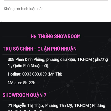
Không có bình luận nào
HỆ THỐNG SHOWROOM
TRỤ SỞ CHÍNH - QUẬN PHÚ NHUẬN
308 Phan Đình Phùng, phường cầu kiệu, TP.HCM ( phường
1 , Quận Phú Nhuận cũ)
Hotline:
0933.833.039
(Mr. Thi)
Mở cửa: 8h-22h
SHOWROOM QUẬN 7
71 Nguyễn Thị Thập, Phường Tân Mỹ, TP.HCM ( Phường