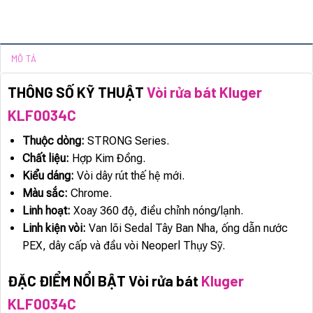
MÔ TẢ
THÔNG SỐ KỸ THUẬT
Vòi rửa bát Kluger
KLF0034C
Thuộc dòng:
STRONG Series.
Chất liệu:
Hợp Kim Đồng.
Kiểu dáng:
Vòi dây rút thế hệ mới.
Màu sắc:
Chrome.
Linh hoạt:
Xoay 360 độ, điều chỉnh nóng/lạnh.
Linh kiện vòi:
Van lõi Sedal Tây Ban Nha, ống dẫn nước
PEX, dây cấp và đầu vòi Neoperl Thụy Sỹ.
ĐẶC ĐIỂM NỔI BẬT Vòi rửa bát
Kluger
KLF0034C