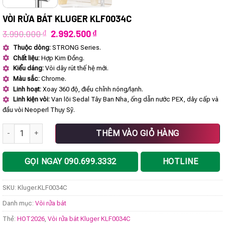
VÒI RỬA BÁT KLUGER KLF0034C
Giá
Giá
3.990.000
₫
2.992.500
₫
gốc
hiện
Thuộc dòng:
STRONG Series.
là:
tại
Chất liệu:
Hợp Kim Đồng.
3.990.000 ₫.
là:
2.992.500 ₫.
Kiểu dáng:
Vòi dây rút thế hệ mới.
Màu sắc:
Chrome.
Linh hoạt:
Xoay 360 độ, điều chỉnh nóng/lạnh.
Linh kiện vòi:
Van lõi Sedal Tây Ban Nha, ống dẫn nước PEX, dây cấp và
đầu vòi Neoperl Thụy Sỹ.
Vòi rửa bát Kluger KLF0034C số lượng
THÊM VÀO GIỎ HÀNG
GỌI NGAY 090.699.3332
HOTLINE
SKU:
Kluger.KLF0034C
Danh mục:
Vòi rửa bát
Thẻ:
HOT2026
,
Vòi rửa bát Kluger KLF0034C