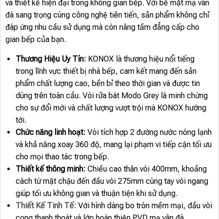
và thiết kế hiện đại trong không gian bếp. Với bề mặt mạ vân
đá sang trọng cùng công nghệ tiên tiến, sản phẩm không chỉ
đáp ứng nhu cầu sử dụng mà còn nâng tầm đẳng cấp cho
gian bếp của bạn.
Thương Hiệu Uy Tín:
KONOX là thương hiệu nổi tiếng
trong lĩnh vực thiết bị nhà bếp, cam kết mang đến sản
phẩm chất lượng cao, bền bỉ theo thời gian và được tin
dùng trên toàn cầu. Vòi rửa bát Modo Grey là minh chứng
cho sự đổi mới và chất lượng vượt trội mà KONOX hướng
tới.
Chức năng linh hoạt:
Vòi tích hợp 2 đường nước nóng lạnh
và khả năng xoay 360 độ, mang lại phạm vi tiếp cận tối ưu
cho mọi thao tác trong bếp.
Thiết kế thông minh:
Chiều cao thân vòi 400mm, khoảng
cách từ mặt chậu đến đầu vòi 275mm cùng tay vòi ngang
giúp tối ưu không gian và thuận tiện khi sử dụng.
Thiết Kế Tinh Tế:
Với hình dáng bo tròn mềm mại, đầu vòi
cong thanh thoát và lớp hoàn thiện PVD mạ vân đá,