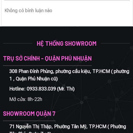
Không có bình luận nào
HỆ THỐNG SHOWROOM
TRỤ SỞ CHÍNH - QUẬN PHÚ NHUẬN
308 Phan Đình Phùng, phường cầu kiệu, TP.HCM ( phường
1 , Quận Phú Nhuận cũ)
Hotline:
0933.833.039
(Mr. Thi)
Mở cửa: 8h-22h
SHOWROOM QUẬN 7
71 Nguyễn Thị Thập, Phường Tân Mỹ, TP.HCM ( Phường