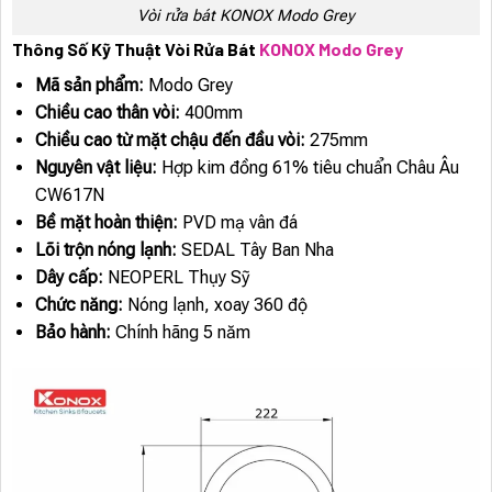
Vòi rửa bát KONOX Modo Grey
Thông Số Kỹ Thuật Vòi Rửa Bát
KONOX Modo Grey
Mã sản phẩm:
Modo Grey
Chiều cao thân vòi:
400mm
Chiều cao từ mặt chậu đến đầu vòi:
275mm
Nguyên vật liệu:
Hợp kim đồng 61% tiêu chuẩn Châu Âu
CW617N
Bề mặt hoàn thiện:
PVD mạ vân đá
Lõi trộn nóng lạnh:
SEDAL Tây Ban Nha
Dây cấp:
NEOPERL Thụy Sỹ
Chức năng:
Nóng lạnh, xoay 360 độ
Bảo hành:
Chính hãng 5 năm