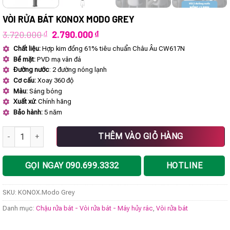
VÒI RỬA BÁT KONOX MODO GREY
Giá
Giá
3.720.000
₫
2.790.000
₫
gốc
hiện
Chất liệu:
Hợp kim đồng 61% tiêu chuẩn Châu Âu CW617N
là:
tại
Bề mặt:
PVD mạ vân đá
3.720.000 ₫.
là:
2.790.000 ₫.
Đường nước
: 2 đường nóng lạnh
Cơ cấu:
Xoay 360 độ
Màu:
Sáng bóng
Xuất xứ:
Chính hãng
Bảo hành:
5 năm
Vòi rửa bát KONOX Modo Grey số lượng
THÊM VÀO GIỎ HÀNG
GỌI NGAY 090.699.3332
HOTLINE
SKU:
KONOX.Modo Grey
Danh mục:
Chậu rửa bát - Vòi rửa bát - Máy hủy rác
,
Vòi rửa bát