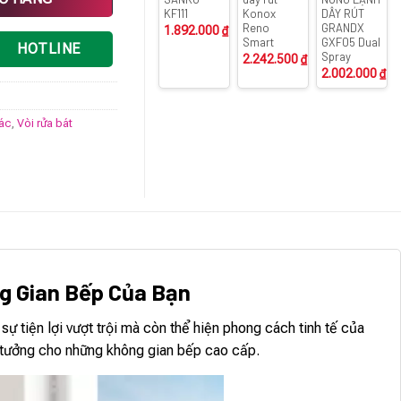
KF111
Konox
DÂY RÚT
Reno
GRANDX
1.892.000
₫
Smart
GXF05 Dual
HOTLINE
Spray
2.242.500
₫
2.002.000
₫
rác
,
Vòi rửa bát
ng Gian Bếp Của Bạn
sự tiện lợi vượt trội mà còn thể hiện phong cách tinh tế của
ý tưởng cho những không gian bếp cao cấp.