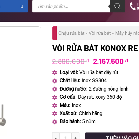
Tìm
H
kiếm
m
0
sản
phẩm
Chậu rửa bát - Vòi rửa bát - Máy hủy rá
VÒI RỬA BÁT KONOX R
Giá
Giá
2.890.000
2.167.500
₫
₫
gốc
hiệ
Loại vòi:
Vòi rửa bát dây rút
là:
tại
Chất liệu:
Inox SS304
2.890.000 ₫.
là:
Đường nước:
2 đường nóng lạnh
2.1
Cơ cấu:
Dây rút, xoay 360 độ
Màu:
Inox
Xuất xứ
: Chính hãng
Bảo hành:
5 năm
Vòi rửa bát KONOX Reno số lượng
THÊM VÀO G