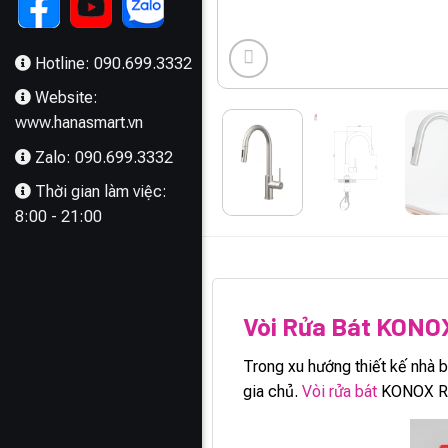
Hotline: 090.699.3332
Website:
www.hanasmart.vn
Zalo: 090.699.3332
Thời gian làm việc:
8:00 - 21:00
MÔ TẢ
Vòi Rửa Bát KONO
Trong xu hướng thiết kế nhà b
gia chủ.
Vòi rửa bát
KONOX Ren