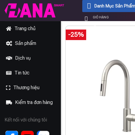
Chuyển
Danh Mục Sản Phẩ
đến
GIỎ HÀNG
nội
0
₫
dung
Trang chủ
-25%
Sản phẩm
Dịch vụ
Tin tức
Thương hiệu
Kiểm tra đơn hàng
Kết nối với chúng tôi