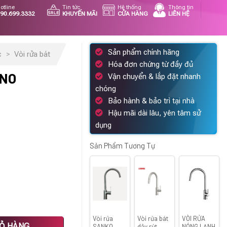
otline
Tin tức
Hệ thống
Thông tin
90.699.3332
KHUYẾN MÃI
CỬA HÀNG
LIÊN HỆ
Sản phẩm chính hãng
c
>
Vòi rửa bát
Hóa đơn chứng từ đầy đủ
ENO
Vận chuyển & lắp đặt nhanh
chóng
Bảo hành & bảo trì tại nhà
n
Hậu mãi dài lâu, yên tâm sử
dụng
67.500 ₫.
Sản Phẩm Tương Tự
Vòi rửa
Vòi rửa bát
VÒI RỬA
IỎ HÀNG
SANKO
dây rút
NÓNG LẠNH