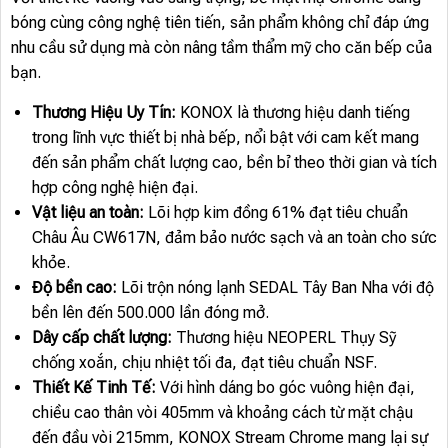
bóng cùng công nghệ tiên tiến, sản phẩm không chỉ đáp ứng
nhu cầu sử dụng mà còn nâng tầm thẩm mỹ cho căn bếp của
bạn.
Thương Hiệu Uy Tín:
KONOX là thương hiệu danh tiếng
trong lĩnh vực thiết bị nhà bếp, nổi bật với cam kết mang
đến sản phẩm chất lượng cao, bền bỉ theo thời gian và tích
hợp công nghệ hiện đại.
Vật liệu an toàn:
Lõi hợp kim đồng 61% đạt tiêu chuẩn
Châu Âu CW617N, đảm bảo nước sạch và an toàn cho sức
khỏe.
Độ bền cao:
Lõi trộn nóng lạnh SEDAL Tây Ban Nha với độ
bền lên đến 500.000 lần đóng mở.
Dây cấp chất lượng:
Thương hiệu NEOPERL Thụy Sỹ
chống xoắn, chịu nhiệt tối đa, đạt tiêu chuẩn NSF.
Thiết Kế Tinh Tế:
Với hình dáng bo góc vuông hiện đại,
chiều cao thân vòi 405mm và khoảng cách từ mặt chậu
đến đầu vòi 215mm, KONOX Stream Chrome mang lại sự