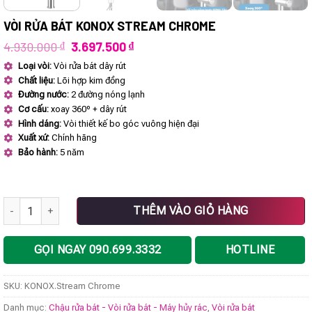
VÒI RỬA BÁT KONOX STREAM CHROME
Giá
Giá
4.930.000
₫
3.697.500
₫
gốc
hiện
Loại vòi:
Vòi rửa bát dây rút
là:
tại
Chất liệu:
Lõi hợp kim đồng
4.930.000 ₫.
là:
3.697.500 ₫.
Đường nước:
2 đường nóng lạnh
Cơ cấu:
xoay 360º + dây rút
Hình dáng:
Vòi thiết kế bo góc vuông hiện đại
Xuất xứ:
Chính hãng
Bảo hành:
5 năm
Vòi rửa bát KONOX Stream Chrome số lượng
THÊM VÀO GIỎ HÀNG
GỌI NGAY 090.699.3332
HOTLINE
SKU:
KONOX.Stream Chrome
Danh mục:
Chậu rửa bát - Vòi rửa bát - Máy hủy rác
,
Vòi rửa bát