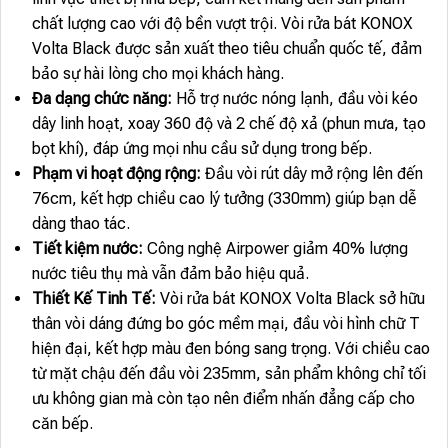
chất lượng cao với độ bền vượt trội. Vòi rửa bát KONOX
Volta Black được sản xuất theo tiêu chuẩn quốc tế, đảm
bảo sự hài lòng cho mọi khách hàng.
Đa dạng chức năng:
Hỗ trợ nước nóng lạnh, đầu vòi kéo
dây linh hoạt, xoay 360 độ và 2 chế độ xả (phun mưa, tạo
bọt khí), đáp ứng mọi nhu cầu sử dụng trong bếp.
Phạm vi hoạt động rộng:
Đầu vòi rút dây mở rộng lên đến
76cm, kết hợp chiều cao lý tưởng (330mm) giúp bạn dễ
dàng thao tác.
Tiết kiệm nước:
Công nghệ Airpower giảm 40% lượng
nước tiêu thụ mà vẫn đảm bảo hiệu quả.
Thiết Kế Tinh Tế:
Vòi rửa bát KONOX Volta Black sở hữu
thân vòi dáng đứng bo góc mềm mại, đầu vòi hình chữ T
hiện đại, kết hợp màu đen bóng sang trọng. Với chiều cao
từ mặt chậu đến đầu vòi 235mm, sản phẩm không chỉ tối
ưu không gian mà còn tạo nên điểm nhấn đẳng cấp cho
căn bếp.