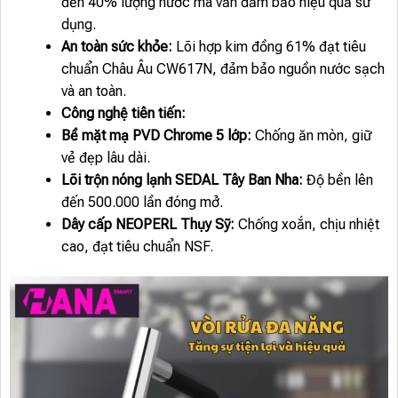
đến 40% lượng nước mà vẫn đảm bảo hiệu quả sử
dụng.
An toàn sức khỏe:
Lõi hợp kim đồng 61% đạt tiêu
chuẩn Châu Âu CW617N, đảm bảo nguồn nước sạch
và an toàn.
Công nghệ tiên tiến:
Bề mặt mạ PVD Chrome 5 lớp:
Chống ăn mòn, giữ
vẻ đẹp lâu dài.
Lõi trộn nóng lạnh SEDAL Tây Ban Nha:
Độ bền lên
đến 500.000 lần đóng mở.
Dây cấp NEOPERL Thụy Sỹ:
Chống xoắn, chịu nhiệt
cao, đạt tiêu chuẩn NSF.