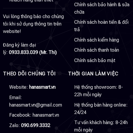
Chính sách bảo hành & sửa
chữa
Vui lòng thông báo cho chúng
Chính sách hoàn tiền & đổi
tôi khi sử dụng thông tin trên
trả
website!
Chính sách kiểm hàng
Đăng ký làm đại
Chính sách thanh toán
lý:
0933.833.039 (Mr. Thi)
Chính sách bảo mật
THEO DÕI CHÚNG TÔI
THỜI GIAN LÀM VIỆC
Website:
hanasmart.vn
Hệ thống showroom: 8-
22h mỗi ngày
Email:
hanasmart.vn@gmail.com
Hệ thống bán hàng online:
24/24
Facebook:
hanasmart.vn
Tư vấn khách hàng: 8-24h
Zalo:
090.699.3332
mỗi ngày