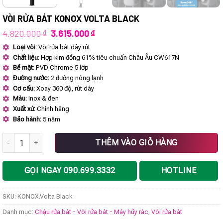
VÒI RỬA BÁT KONOX VOLTA BLACK
Giá
Giá
4.820.000
₫
3.615.000
₫
gốc
hiện
Loại vòi:
Vòi rửa bát dây rút
là:
tại
Chất liệu:
Hợp kim đồng 61% tiêu chuẩn Châu Âu CW617N
4.820.000 ₫.
là:
3.615.000 ₫.
Bề mặt:
PVD Chrome 5 lớp
Đường nước:
2 đường nóng lạnh
Cơ cấu:
Xoay 360 độ, rút dây
Màu:
Inox & đen
Xuất xứ:
Chính hãng
Bảo hành:
5 năm
Vòi rửa bát KONOX Volta Black số lượng
THÊM VÀO GIỎ HÀNG
GỌI NGAY 090.699.3332
HOTLINE
SKU:
KONOX.Volta Black
Danh mục:
Chậu rửa bát - Vòi rửa bát - Máy hủy rác
,
Vòi rửa bát