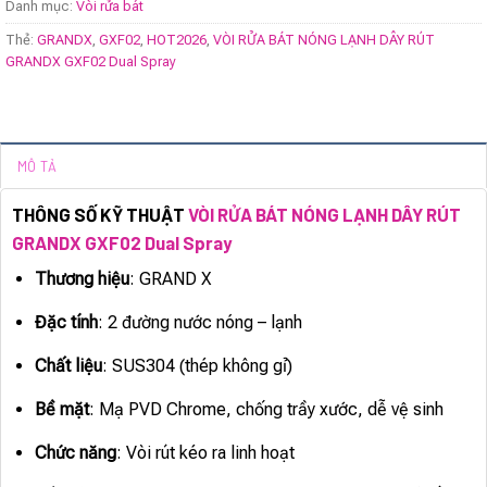
Danh mục:
Vòi rửa bát
Thẻ:
GRANDX
,
GXF02
,
HOT2026
,
VÒI RỬA BÁT NÓNG LẠNH DÂY RÚT
GRANDX GXF02 Dual Spray
MÔ TẢ
THÔNG SỐ KỸ THUẬT
VÒI RỬA BÁT NÓNG LẠNH DÂY RÚT
GRANDX GXF02 Dual Spray
Thương hiệu
: GRAND X
Đặc tính
: 2 đường nước nóng – lạnh
Chất liệu
: SUS304 (thép không gỉ)
Bề mặt
: Mạ PVD Chrome, chống trầy xước, dễ vệ sinh
Chức năng
: Vòi rút kéo ra linh hoạt