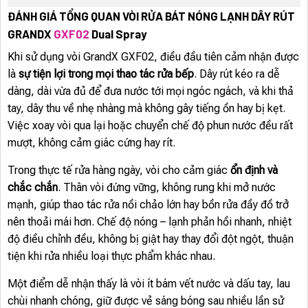
ĐÁNH GIÁ TỔNG QUAN VÒI RỬA BÁT NÓNG LẠNH DÂY RÚT
GRANDX
GXF02
Dual Spray
Khi sử dụng vòi GrandX GXF02, điều đầu tiên cảm nhận được
là
sự tiện lợi trong mọi thao tác rửa bếp
. Dây rút kéo ra dễ
dàng, dài vừa đủ để đưa nước tới mọi ngóc ngách, và khi thả
tay, dây thu về nhẹ nhàng mà không gây tiếng ồn hay bị kẹt.
Việc xoay vòi qua lại hoặc chuyển chế độ phun nước đều rất
mượt, không cảm giác cứng hay rít.
Trong thực tế rửa hàng ngày, vòi cho cảm giác
ổn định và
chắc chắn
. Thân vòi đứng vững, không rung khi mở nước
mạnh, giúp thao tác rửa nồi chảo lớn hay bồn rửa đầy đồ trở
nên thoải mái hơn. Chế độ nóng – lạnh phản hồi nhanh, nhiệt
độ điều chỉnh đều, không bị giật hay thay đổi đột ngột, thuận
tiện khi rửa nhiều loại thực phẩm khác nhau.
Một điểm dễ nhận thấy là vòi ít bám vết nước và dấu tay, lau
chùi nhanh chóng, giữ được vẻ sáng bóng sau nhiều lần sử