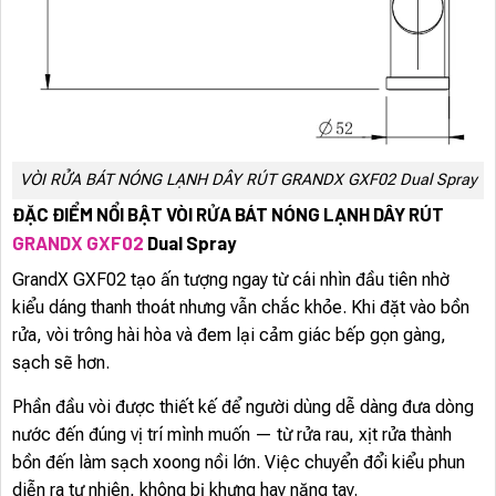
VÒI RỬA BÁT NÓNG LẠNH DÂY RÚT GRANDX GXF02 Dual Spray
ĐẶC ĐIỂM NỔI BẬT VÒI RỬA BÁT NÓNG LẠNH DÂY RÚT
GRANDX GXF02
Dual Spray
GrandX GXF02 tạo ấn tượng ngay từ cái nhìn đầu tiên nhờ
kiểu dáng thanh thoát nhưng vẫn chắc khỏe. Khi đặt vào bồn
rửa, vòi trông hài hòa và đem lại cảm giác bếp gọn gàng,
sạch sẽ hơn.
Phần đầu vòi được thiết kế để người dùng dễ dàng đưa dòng
nước đến đúng vị trí mình muốn — từ rửa rau, xịt rửa thành
bồn đến làm sạch xoong nồi lớn. Việc chuyển đổi kiểu phun
diễn ra tự nhiên, không bị khựng hay nặng tay.