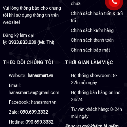
chữa
Vui lòng thông báo cho chúng
Chính sách hoàn tiền & đổi
tôi khi sử dụng thông tin trên
trả
website!
Chính sách kiểm hàng
Đăng ký làm đại
Chính sách thanh toán
lý:
0933.833.039 (Mr. Thi)
Chính sách bảo mật
THEO DÕI CHÚNG TÔI
THỜI GIAN LÀM VIỆC
Website:
hanasmart.vn
Hệ thống showroom: 8-
22h mỗi ngày
Email:
hanasmart.vn@gmail.com
Hệ thống bán hàng online:
24/24
Facebook:
hanasmart.vn
Tư vấn khách hàng: 8-24h
Zalo:
090.699.3332
mỗi ngày
Hotline:
090.699.3332
Phục vụ quý khách là niềm