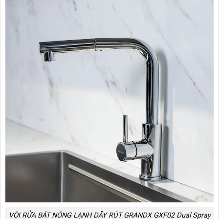
VÒI RỬA BÁT NÓNG LẠNH DÂY RÚT GRANDX GXF02 Dual Spray