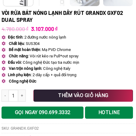
VÒI RỬA BÁT NÓNG LẠNH DÂY RÚT GRANDX GXF02
DUAL SPRAY
Giá
Giá
4.780.000
₫
3.107.000
₫
gốc
hiện
Đặc tính:
2 đường nước nóng lạnh
là:
tại
Chất liệu:
SUS304
4.780.000 ₫.
là:
3.107.000 ₫.
Bề mặt hoàn thiện:
Mạ PVD Chrome
Chức năng:
Vòi rút kéo ra Pull*out spray
Đầu vòi:
Công nghệ Đức tạo tia nước mịn
Van trộn nóng lạnh:
Công nghệ Italy
Linh phụ kiện:
2 dây cấp + quả đối trọng
Công nghệ Đức
VÒI RỬA BÁT NÓNG LẠNH DÂY RÚT GRANDX GXF02 Dual Spray số lư
THÊM VÀO GIỎ HÀNG
GỌI NGAY 090.699.3332
HOTLINE
SKU:
GRANDX.GXF02