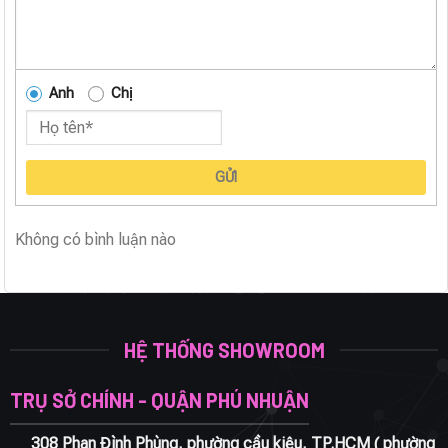
Anh
Chị
GỬI
Không có bình luận nào
HỆ THỐNG SHOWROOM
TRỤ SỞ CHÍNH - QUẬN PHÚ NHUẬN
308 Phan Đình Phùng, phường cầu kiệu, TP.HCM ( phường