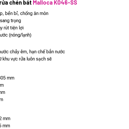
 rửa chén bát
Malloca K046-SS
p, bền bỉ, chống ăn mòn
sang trọng
 rút tiện lợi
ước (nóng/lạnh)
 nước chảy êm, hạn chế bắn nước
 khu vực rửa luôn sạch sẽ
 305 mm
mm
 mm
mm
22 mm
35 mm