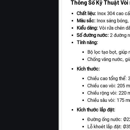
Thông Số Kỹ Thuật Vòi
Chất liệu:
Inox 304 cao cấ
Màu sắc:
Inox sáng bóng, 
Kiểu dáng:
Vòi rửa chén dây
Số đường nước:
2 đường n
Tính năng:
Bộ lọc tạo bọt, giúp
Chống văng nước, giữ
Kích thước:
Chiều cao tổng thể:
Chiều cao vòi: 205 
Chiều rộng vòi: 220
Chiều sâu vòi: 175 
Kích thước lắp đặt:
Đường ống nước: Ø
Lỗ khoét lắp đặt: Ø