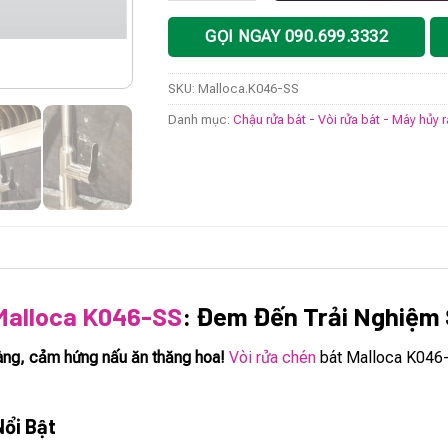
GỌI NGAY 090.699.3332
SKU:
Malloca.K046-SS
Danh mục:
Chậu rửa bát - Vòi rửa bát - Máy hủy 
 Malloca K046-SS
: Đem Đến Trải Nghiệm 
àng, cảm hứng nấu ăn thăng hoa!
Vòi rửa chén
bát Malloca K046-S
Nổi Bật