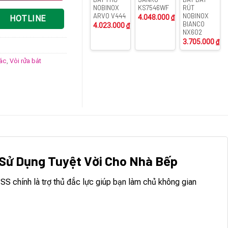
NOBINOX
KS7546WF
RÚT
ARVO V444
NOBINOX
4.048.000
₫
HOTLINE
BIANCO
4.023.000
₫
NX602
3.705.000
₫
rác
,
Vòi rửa bát
Sử Dụng Tuyệt Vời Cho Nhà Bếp
S chính là trợ thủ đắc lực giúp bạn làm chủ không gian