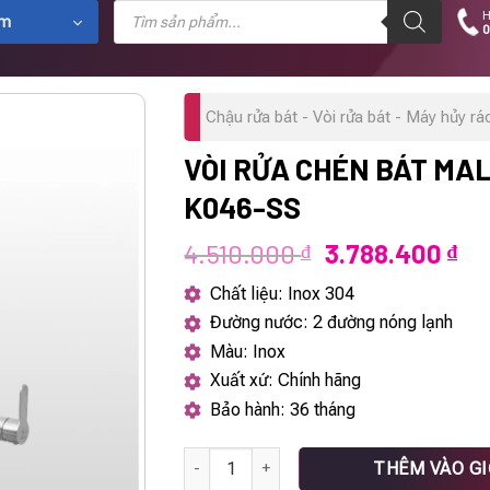
Tìm
H
kiếm
ẩm
0
sản
phẩm
Chậu rửa bát - Vòi rửa bát - Máy hủy rá
VÒI RỬA CHÉN BÁT MA
K046-SS
Giá
Gi
4.510.000
3.788.400
₫
₫
gốc
hi
Chất liệu: Inox 304
là:
tại
Đường nước: 2 đường nóng lạnh
4.510.000 ₫.
là:
Màu: Inox
3.
Xuất xứ: Chính hãng
Bảo hành: 36 tháng
Vòi rửa chén bát Malloca K046-SS số lượn
THÊM VÀO G