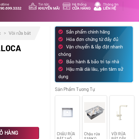
otline
Tin tức
Hệ thống
Thông tin
90.699.3332
KHUYẾN MÃI
CỬA HÀNG
LIÊN HỆ
Sản phẩm chính hãng
c
>
Vòi rửa bát
Hóa đơn chứng từ đầy đủ
LLOCA
Vận chuyển & lắp đặt nhanh
chóng
Bảo hành & bảo trì tại nhà
Hậu mãi dài lâu, yên tâm sử
á
dụng
ện
Sản Phẩm Tương Tự
788.400 ₫.
g
IỎ HÀNG
CHẬU RỬA
Chậu rửa
VÒI RỬA
BÁT 1 HỐ
SANKO
BÁT DÂY