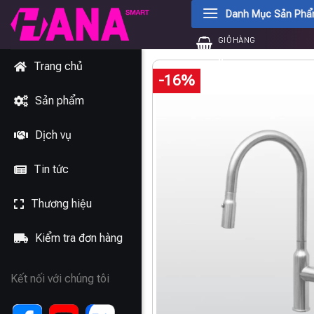
Chuyển
Danh Mục Sản Ph
đến
GIỎ HÀNG
nội
0
₫
dung
Trang chủ
-16%
Sản phẩm
Dịch vụ
Tin tức
Thương hiệu
Kiểm tra đơn hàng
Kết nối với chúng tôi