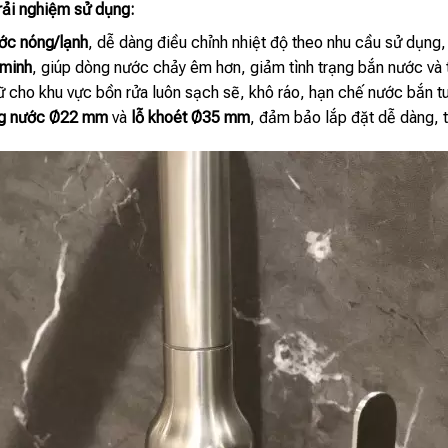
trải nghiệm sử dụng:
ớc nóng/lạnh
, dễ dàng điều chỉnh nhiệt độ theo nhu cầu sử dụng, 
 minh
, giúp dòng nước chảy êm hơn, giảm tình trạng bắn nước và 
iữ cho khu vực bồn rửa luôn sạch sẽ, khô ráo, hạn chế nước bắn t
g nước Ø22 mm
và
lỗ khoét Ø35 mm
, đảm bảo lắp đặt dễ dàng, tư