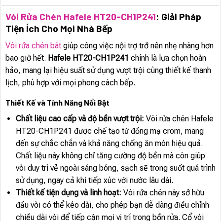
Vòi Rửa Chén Hafele HT20-CH1P241
: Giải Pháp
Tiện Ích Cho Mọi Nhà Bếp
Vòi rửa chén bát
giúp công việc nội trợ trở nên nhẹ nhàng hơn
bao giờ hết.
Hafele HT20-CH1P241
chính là lựa chọn hoàn
hảo, mang lại hiệu suất sử dụng vượt trội cùng thiết kế thanh
lịch, phù hợp với mọi phong cách bếp.
Thiết Kế và Tính Năng Nổi Bật
Chất liệu cao cấp và độ bền vượt trội:
Vòi rửa chén Hafele
HT20-CH1P241 được chế tạo từ đồng mạ crom, mang
đến sự chắc chắn và khả năng chống ăn mòn hiệu quả.
Chất liệu này không chỉ tăng cường độ bền mà còn giúp
vòi duy trì vẻ ngoài sáng bóng, sạch sẽ trong suốt quá trình
sử dụng, ngay cả khi tiếp xúc với nước lâu dài.
Thiết kế tiện dụng và linh hoạt:
Vòi rửa chén này sở hữu
đầu vòi có thể kéo dài, cho phép bạn dễ dàng điều chỉnh
chiều dài vòi để tiếp cận mọi vị trí trong bồn rửa. Cổ vòi