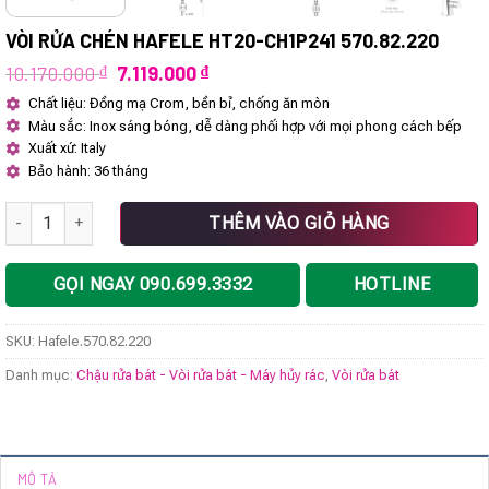
VÒI RỬA CHÉN HAFELE HT20-CH1P241 570.82.220
Giá
Giá
10.170.000
₫
7.119.000
₫
gốc
hiện
Chất liệu: Đồng mạ Crom, bền bỉ, chống ăn mòn
là:
tại
Màu sắc: Inox sáng bóng, dễ dàng phối hợp với mọi phong cách bếp
10.170.000 ₫.
là:
7.119.000 ₫.
Xuất xứ: Italy
Bảo hành: 36 tháng
Vòi rửa chén Hafele HT20-CH1P241 570.82.220 số lượng
THÊM VÀO GIỎ HÀNG
GỌI NGAY 090.699.3332
HOTLINE
SKU:
Hafele.570.82.220
Danh mục:
Chậu rửa bát - Vòi rửa bát - Máy hủy rác
,
Vòi rửa bát
MÔ TẢ