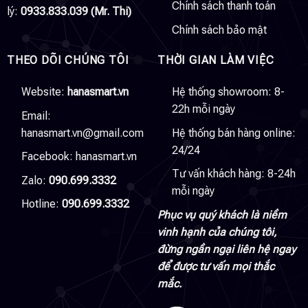
Chính sách thanh toán
lý:
0933.833.039 (Mr. Thi)
Chính sách bảo mật
THEO DÕI CHÚNG TÔI
THỜI GIAN LÀM VIỆC
Website:
hanasmart.vn
Hệ thống showroom: 8-
22h mỗi ngày
Email:
hanasmart.vn@gmail.com
Hệ thống bán hàng online:
24/24
Facebook:
hanasmart.vn
Tư vấn khách hàng: 8-24h
Zalo:
090.699.3332
mỗi ngày
Hotline:
090.699.3332
Phục vụ quý khách là niềm
vinh hạnh của chúng tôi,
đừng ngần ngại liên hệ ngay
để được tư vấn mọi thắc
mắc.