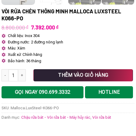
VÒI RỬA CHÉN THÔNG MINH MALLOCA LUXSTEEL
K066-PO
Giá
Giá
8.800.000
₫
7.392.000
₫
gốc
hiện
Chất liệu: Inox 304
là:
tại
Đường nước: 2 đường nóng lạnh
8.800.000 ₫.
là:
7.392.000 ₫.
Màu: Xám
Xuất xứ: Chính hãng
Bảo hành: 36 tháng
Vòi rửa chén thông minh Malloca LuxSteel K066-PO số lượng
THÊM VÀO GIỎ HÀNG
GỌI NGAY 090.699.3332
HOTLINE
SKU:
Malloca.LuxSteel-K066-PO
Danh mục:
Chậu rửa bát - Vòi rửa bát - Máy hủy rác
,
Vòi rửa bát