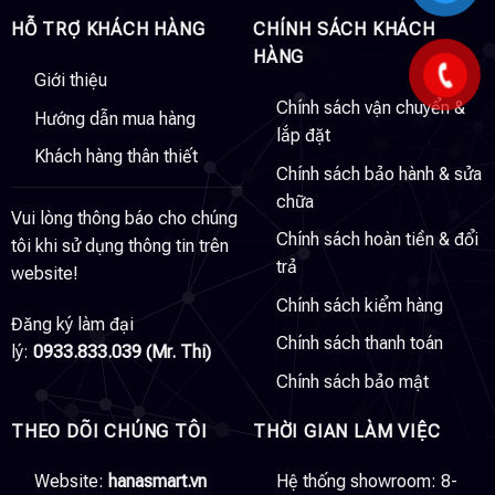
HỖ TRỢ KHÁCH HÀNG
CHÍNH SÁCH KHÁCH
HÀNG
Giới thiệu
Chính sách vận chuyển &
Hướng dẫn mua hàng
lắp đặt
Khách hàng thân thiết
Chính sách bảo hành & sửa
chữa
Vui lòng thông báo cho chúng
Chính sách hoàn tiền & đổi
tôi khi sử dụng thông tin trên
trả
website!
Chính sách kiểm hàng
Đăng ký làm đại
Chính sách thanh toán
lý:
0933.833.039 (Mr. Thi)
Chính sách bảo mật
THEO DÕI CHÚNG TÔI
THỜI GIAN LÀM VIỆC
Website:
hanasmart.vn
Hệ thống showroom: 8-