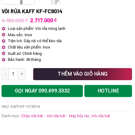
VÒI RỬA KAFF KF-FC9014
Giá
Giá
4.180.000
₫
2.717.000
₫
gốc
hiện
Loại sản phẩm: Vòi rửa nóng lạnh
là:
tại
Màu sắc: Inox
4.180.000 ₫.
là:
2.717.000 ₫.
Tiện ích: Dây rút có thể kéo dài
Chất liệu sản phẩm: Inox
Xuất xứ: Chính hãng
Bảo hành: 36 tháng
Vòi rửa KAFF KF-FC9014 số lượng
THÊM VÀO GIỎ HÀNG
GỌI NGAY 090.699.3332
HOTLINE
SKU:
KAFF.KF-FC9014
Danh mục:
Chậu rửa bát - Vòi rửa bát - Máy hủy rác
,
Vòi rửa bát