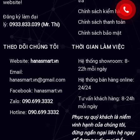
trả
website!
Chính sách kiểm hàng
Đăng ký làm đại
Chính sách thanh toán
lý:
0933.833.039 (Mr. Thi)
Chính sách bảo mật
THEO DÕI CHÚNG TÔI
THỜI GIAN LÀM VIỆC
Website:
hanasmart.vn
Hệ thống showroom: 8-
22h mỗi ngày
Email:
hanasmart.vn@gmail.com
Hệ thống bán hàng online:
24/24
Facebook:
hanasmart.vn
Tư vấn khách hàng: 8-24h
Zalo:
090.699.3332
mỗi ngày
Hotline:
090.699.3332
Phục vụ quý khách là niềm
vinh hạnh của chúng tôi,
đừng ngần ngại liên hệ ngay