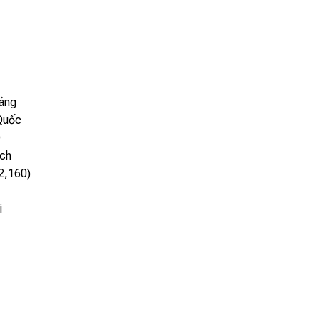
áng
Quốc
D
nch
2,160)
i
i