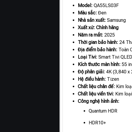
Model:
QA55LS03F
Màu sắc:
Đen
Nhà sản xuất:
Samsung
Xuất xứ:
Chính hãng
Năm ra mắt:
2025
Thời gian bảo hành:
24 Th
Địa điểm bảo hành:
Toàn 
Loại Tivi:
Smart Tivi QLE
Kích thước màn hình:
55 i
Độ phân giải:
4K (3,840 x 
Hệ điều hành:
Tizen
Chất liệu chân đế:
Kim loạ
Chất liệu viền tivi:
Kim loạ
Công nghệ hình ảnh:
Quantum HDR
HDR10+