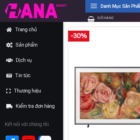
Chuyển
Danh Mục Sản Ph
đến
GIỎ HÀNG
nội
0
₫
dung
Trang chủ
-30%
Sản phẩm
Dịch vụ
Tin tức
Thương hiệu
Kiểm tra đơn hàng
Kết nối với chúng tôi