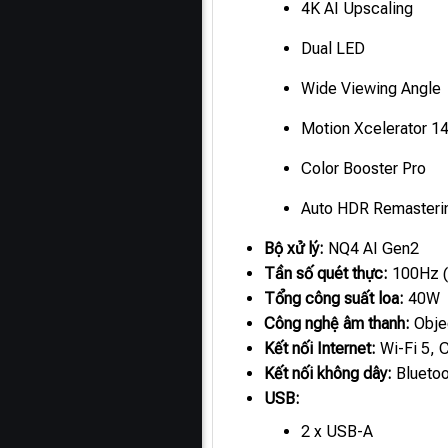
4K AI Upscaling
Dual LED
Wide Viewing Angle
Motion Xcelerator 1
Color Booster Pro
Auto HDR Remasteri
Bộ xử lý:
NQ4 AI Gen2
Tần số quét thực:
100Hz (
Tổng công suất loa:
40W
Công nghệ âm thanh:
Obje
Kết nối Internet:
Wi-Fi 5,
Kết nối không dây:
Bluetoo
USB:
2 x USB-A