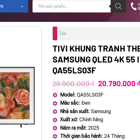
Tìm
H
kiếm
ẩm
0
sản
phẩm
Tivi
TIVI KHUNG TRANH TH
SAMSUNG QLED 4K 55 
QA55LS03F
Giá
29.900.000
20.790.000
₫
₫
gốc
Model:
QA55LS03F
là:
Màu sắc:
Đen
29.900.000 ₫
Nhà sản xuất:
Samsung
Xuất xứ:
Chính hãng
Năm ra mắt:
2025
Thời gian bảo hành:
24 Tháng