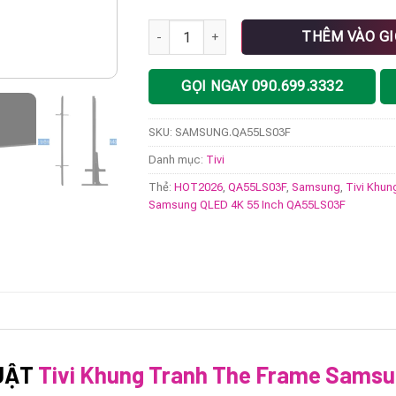
Tivi Khung Tranh The Frame Samsung QLED
THÊM VÀO G
GỌI NGAY 090.699.3332
SKU:
SAMSUNG.QA55LS03F
Danh mục:
Tivi
Thẻ:
HOT2026
,
QA55LS03F
,
Samsung
,
Tivi Khu
Samsung QLED 4K 55 Inch QA55LS03F
UẬT
Tivi Khung Tranh The Frame Sams