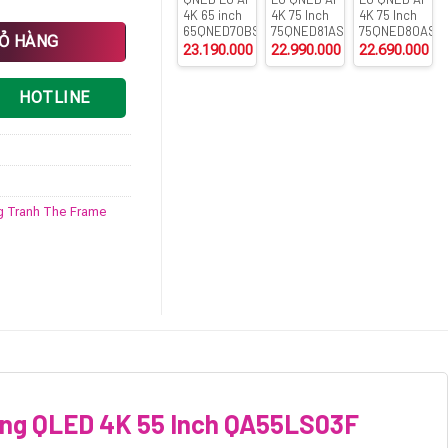
4K 65 inch
4K 75 Inch
4K 75 Inch
65QNED70BSA
75QNED81ASA
75QNED80ASA
 4K 55 Inch QA55LS03F số lượng
IỎ HÀNG
23.190.000
₫
22.990.000
₫
22.690.000
₫
HOTLINE
ng Tranh The Frame
ung QLED 4K 55 Inch QA55LS03F