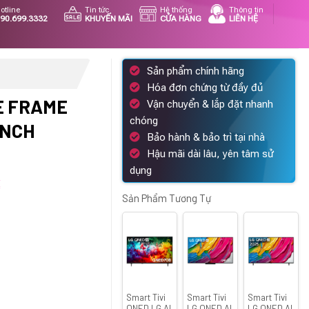
otline
Tin tức
Hệ thống
Thông tin
90.699.3332
KHUYẾN MÃI
CỬA HÀNG
LIÊN HỆ
Sản phẩm chính hãng
Hóa đơn chứng từ đầy đủ
E FRAME
Vận chuyển & lắp đặt nhanh
chóng
INCH
Bảo hành & bảo trì tại nhà
Hậu mãi dài lâu, yên tâm sử
dụng
Giá
hiện
Sản Phẩm Tương Tự
tại
.
là:
20.790.000 ₫.
Smart Tivi
Smart Tivi
Smart Tivi
QNED LG AI
LG QNED AI
LG QNED AI