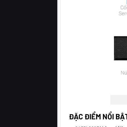
ĐẶC ĐIỂM NỔI BẬT