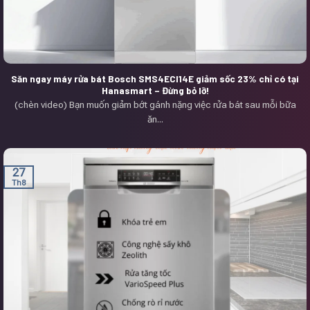
Săn ngay máy rửa bát Bosch SMS4ECI14E giảm sốc 23% chỉ có tại
Hanasmart – Đừng bỏ lỡ!
(chèn video) Bạn muốn giảm bớt gánh nặng việc rửa bát sau mỗi bữa
ăn...
27
Th8